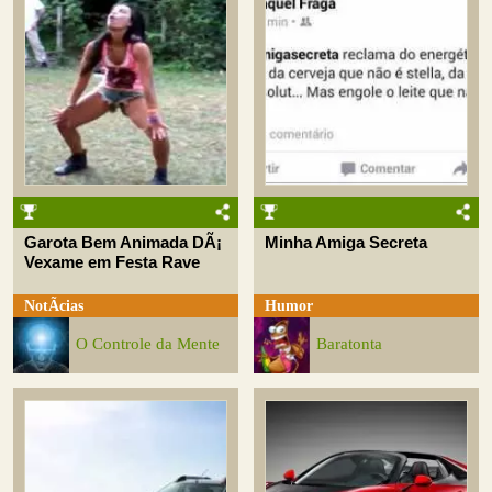
Garota Bem Animada DÃ¡
Minha Amiga Secreta
Vexame em Festa Rave
NotÃ­cias
Humor
O Controle da Mente
Baratonta