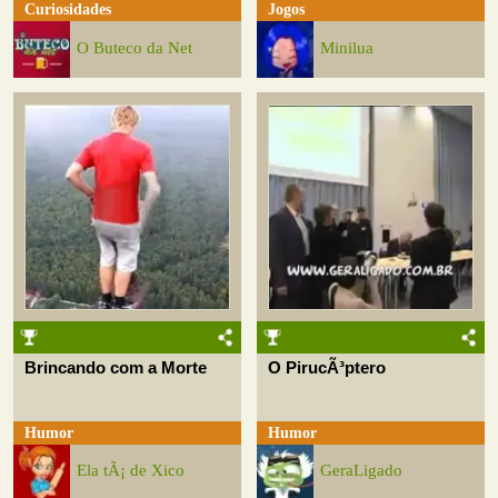
Curiosidades
Jogos
O Buteco da Net
Minilua
Brincando com a Morte
O PirucÃ³ptero
Humor
Humor
Ela tÃ¡ de Xico
GeraLigado