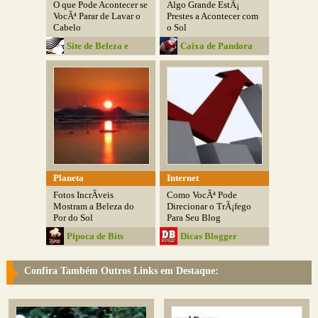
O que Pode Acontecer se
Algo Grande EstÃ¡
VocÃª Parar de Lavar o
Prestes a Acontecer com
Cabelo
o Sol
Site de Beleza e
Caixa de Pandora
Moda
Planeta
Internet
Fotos IncrÃ­veis
Como VocÃª Pode
Mostram a Beleza do
Direcionar o TrÃ¡fego
Por do Sol
Para Seu Blog
Pipoca de Bits
Dicas Blogger
Confira Também Outros Links em Destaque: