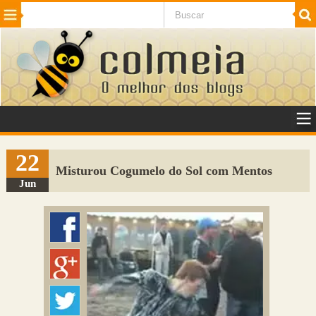
Beleza
Cinema e TV
Curiosidades
Esportes
Humor
Internet
Jogos
NotÃ­cias
Planeta
SaÃºde
Tecnologia
VeÃ­culos
Adulto
Sugerir Link
22
Misturou Cogumelo do Sol com Mentos
Adicionar Blog
Jun
Colmeia Exchange
Perguntas Frequentes
Sobre
Contato