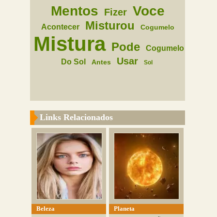
Mentos
Voce
Fizer
Misturou
Acontecer
Cogumelo
Mistura
Pode
Cogumelo
Usar
Do Sol
Antes
Sol
Links Relacionados
Beleza
Planeta