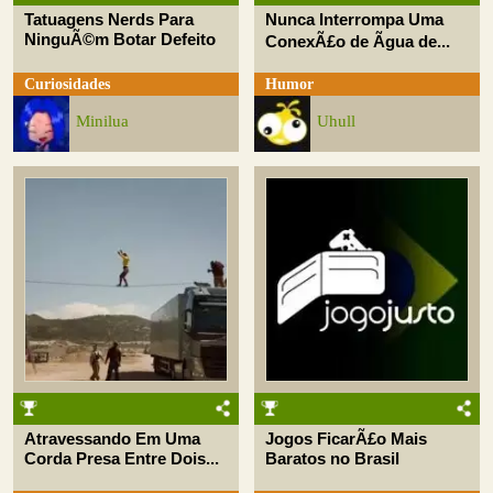
Tatuagens Nerds Para
Nunca Interrompa Uma
NinguÃ©m Botar Defeito
ConexÃ£o de Ãgua de...
Curiosidades
Humor
Minilua
Uhull
Atravessando Em Uma
Jogos FicarÃ£o Mais
Corda Presa Entre Dois...
Baratos no Brasil