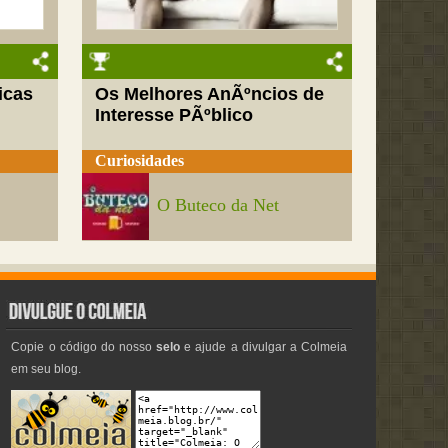
icas
Os Melhores AnÃºncios de
Interesse PÃºblico
Curiosidades
O Buteco da Net
Copie o código do nosso
selo
e ajude a divulgar a Colmeia
em seu blog.