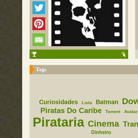
Tags
Dow
Curiosidades
Batman
Lista
Piratas Do Caribe
Torrent
Avatar
Pirataria
Cinema
Tra
Dinheiro