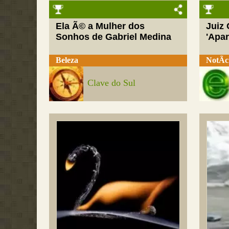
Ela Ã© a Mulher dos
Juiz
Sonhos de Gabriel Medina
'Apar
Beleza
NotÃ­c
Clave do Sul