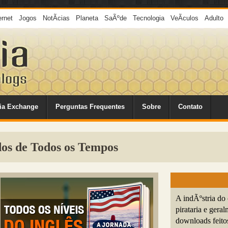
ernet
Jogos
NotÃ­cias
Planeta
SaÃºde
Tecnologia
VeÃ­culos
Adulto
ia Exchange
Perguntas Frequentes
Sobre
Contato
dos de Todos os Tempos
A indÃºstria do
pirataria e ger
downloads feito