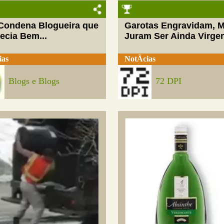
 Condena Blogueira que
Garotas Engravidam, 
ecia Bem...
Juram Ser Ainda Virge
ias
NotÃ­cias
Blogs e Blogs
72 DPI