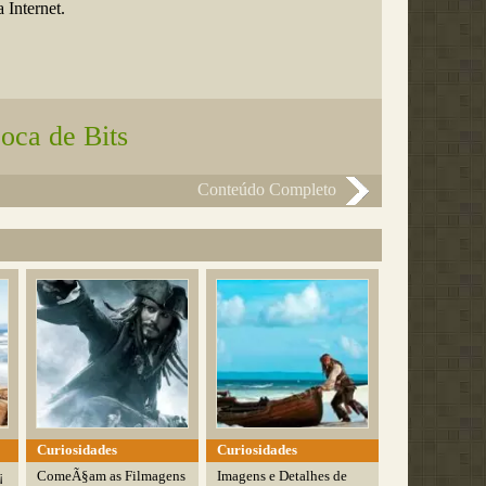
 Internet.
oca de Bits
Conteúdo Completo
Curiosidades
Curiosidades
¡
ComeÃ§am as Filmagens
Imagens e Detalhes de