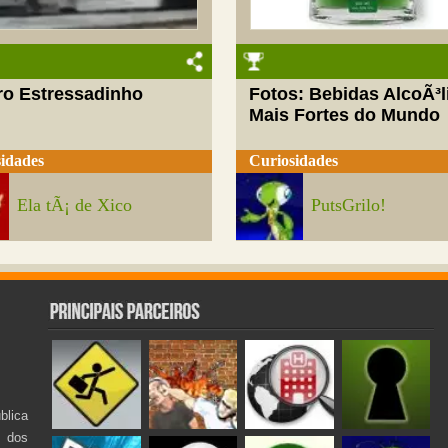
ro Estressadinho
Fotos: Bebidas AlcoÃ³l
Mais Fortes do Mundo
idades
Curiosidades
Ela tÃ¡ de Xico
PutsGrilo!
lica
s dos