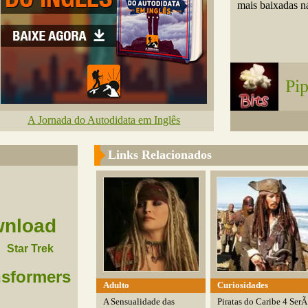
mais baixadas na
Pip
A Jornada do Autodidata em Inglês
Links Relacionados
nload
Star Trek
nsformers
Adulto
Curiosidades
A Sensualidade das
Piratas do Caribe 4 SerÃ