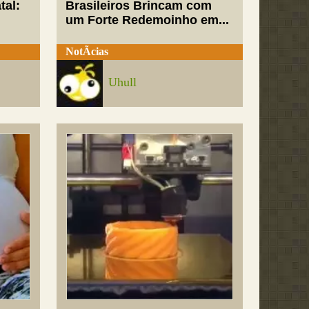
tal:
Brasileiros Brincam com
um Forte Redemoinho em...
NotÃ­cias
Uhull