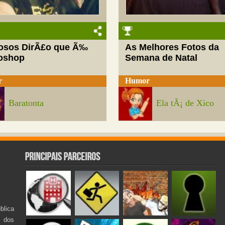
josos DirÃ£o que Ã‰
As Melhores Fotos da
oshop
Semana de Natal
r
Humor
Baratonta
Ela tÃ¡ de Xico
lica
s dos