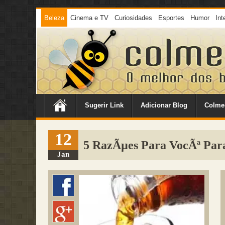
Beleza
Cinema e TV
Curiosidades
Esportes
Humor
Int
Sugerir Link
Adicionar Blog
Colme
12
5 RazÃµes Para VocÃª Para
Jan