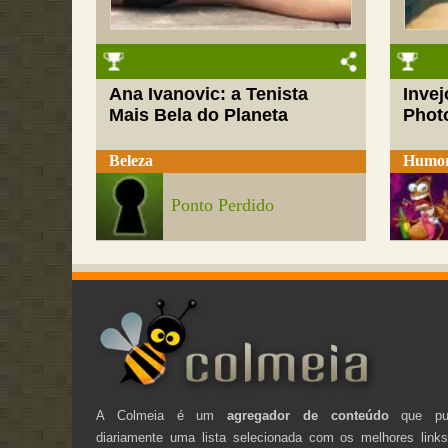
Ana Ivanovic: a Tenista
Inve
Mais Bela do Planeta
Phot
Beleza
Humo
Ponto Perdido
A Colmeia é um
agregador de conteúdo
que pub
diariamente uma lista selecionada com os melhores link