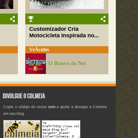
Customizador Cria
Motocicleta Inspirada no...
VeÃ­culos
O Buteco da Net
Copie o código do nosso
selo
e ajude a divulgar a Colmeia
em seu blog.