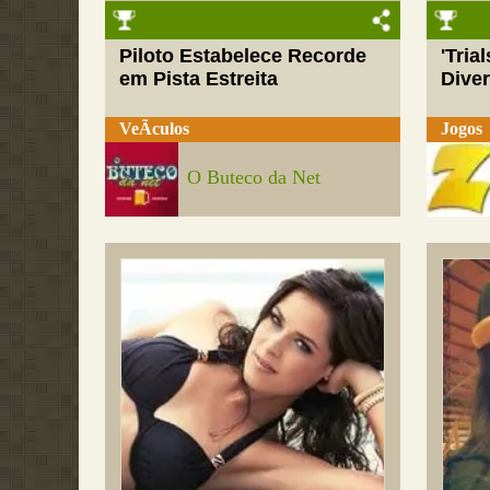
Piloto Estabelece Recorde
'Tria
em Pista Estreita
Dive
VeÃ­culos
Jogos
O Buteco da Net