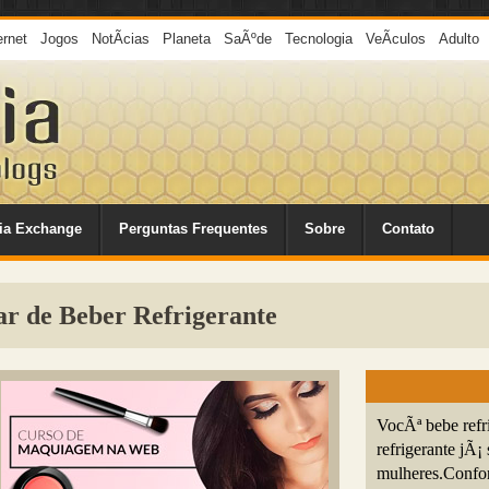
ernet
Jogos
NotÃ­cias
Planeta
SaÃºde
Tecnologia
VeÃ­culos
Adulto
ia Exchange
Perguntas Frequentes
Sobre
Contato
r de Beber Refrigerante
VocÃª bebe refr
refrigerante jÃ¡
mulheres.Confor