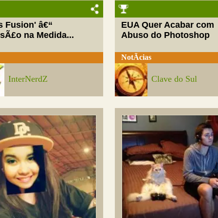
ls Fusion' â€“
EUA Quer Acabar com
rsÃ£o na Medida...
Abuso do Photoshop
NotÃ­cias
InterNerdZ
Clave do Sul