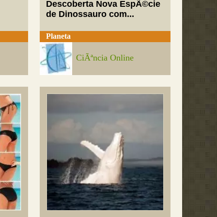
Descoberta Nova EspÃ©cie
de Dinossauro com...
Planeta
CiÃªncia Online