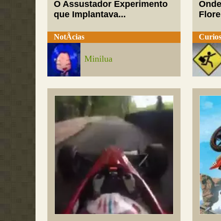
O Assustador Experimento
Onde
que Implantava...
Flor
NotÃ­cias
Curios
Minilua