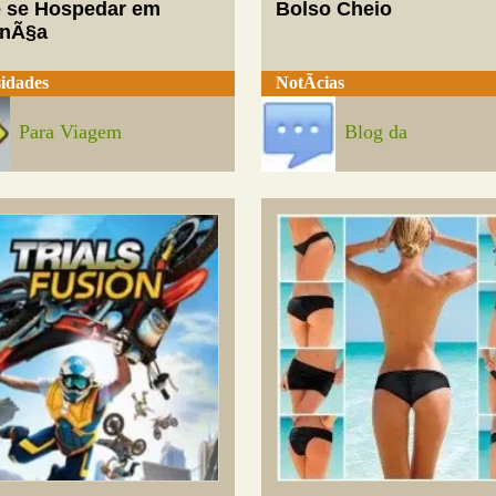
 se Hospedar em
Bolso Cheio
enÃ§a
idades
NotÃ­cias
Para Viagem
Blog da