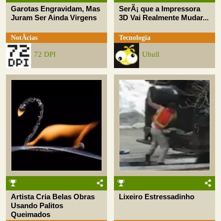
Garotas Engravidam, Mas
SerÃ¡ que a Impressora
Juram Ser Ainda Virgens
3D Vai Realmente Mudar...
NotÃ­cias
Tecnologia
72 DPI
Uhull
Artista Cria Belas Obras
Lixeiro Estressadinho
Usando Palitos
Queimados