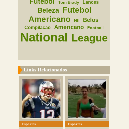
Futebol
Lances
Tom Brady
Futebol
Beleza
Americano
Belos
Nfl
Americano
Compilacao
Football
National
League
Links Relacionados
Esportes
Esportes