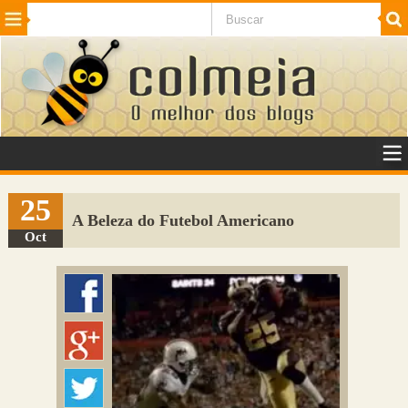
Beleza
Cinema e TV
Curiosidades
Esportes
Humor
Internet
Jogos
NotÃ­cias
Planeta
SaÃºde
Tecnologia
VeÃ­culos
Adulto
Sugerir Link
25
A Beleza do Futebol Americano
Adicionar Blog
Oct
Colmeia Exchange
Perguntas Frequentes
Sobre
Contato