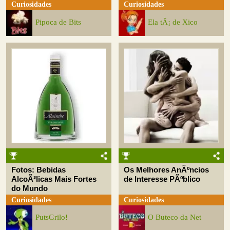
Curiosidades
Curiosidades
Pipoca de Bits
Ela tÃ¡ de Xico
Fotos: Bebidas
Os Melhores AnÃºncios
AlcoÃ³licas Mais Fortes
de Interesse PÃºblico
do Mundo
Curiosidades
Curiosidades
PutsGrilo!
O Buteco da Net