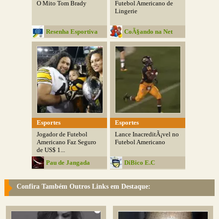
O Mito Tom Brady
Futebol Americano de
Lingerie
Resenha Esportiva
CoÃ§ando na Net
Esportes
Esportes
Jogador de Futebol
Lance InacreditÃ¡vel no
Americano Faz Seguro
Futebol Americano
de US$ 1...
Pau de Jangada
DiBico E.C
Confira Também Outros Links em Destaque: