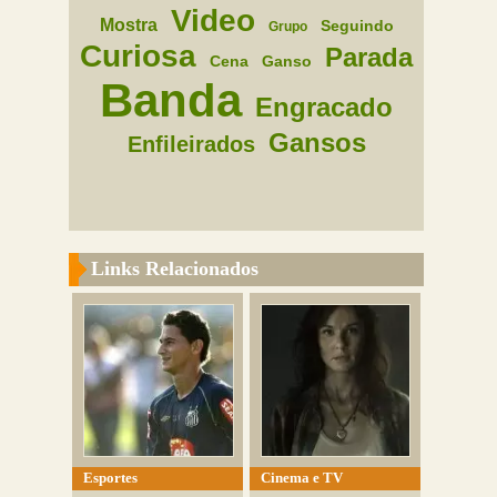
Video
Mostra
Seguindo
Grupo
Curiosa
Parada
Cena
Ganso
Banda
Engracado
Gansos
Enfileirados
Links Relacionados
Esportes
Cinema e TV