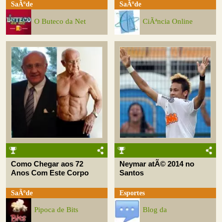
SaÃºde
SaÃºde
O Buteco da Net
CiÃªncia Online
Como Chegar aos 72
Neymar atÃ© 2014 no
Anos Com Este Corpo
Santos
SaÃºde
Esportes
Pipoca de Bits
Blog da