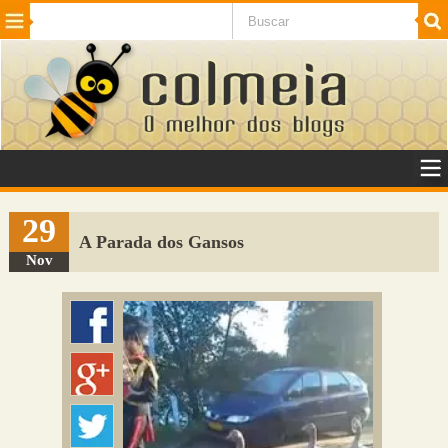
Beleza
Cinema e TV
Curiosidades
Esportes
Humor
Internet
Jogos
NotÃ­cias
Planeta
SaÃºde
Tecnologia
VeÃ­culos
Adulto
Sugerir Link
29
A Parada dos Gansos
Adicionar Blog
Nov
Colmeia Exchange
Perguntas Frequentes
Sobre
Contato