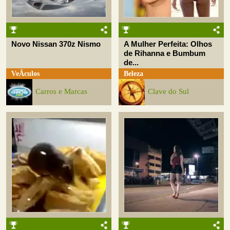
Novo Nissan 370z Nismo
A Mulher Perfeita: Olhos
de Rihanna e Bumbum
de...
VeÃ­culos
Beleza
Carros e Marcas
Clave do Sul