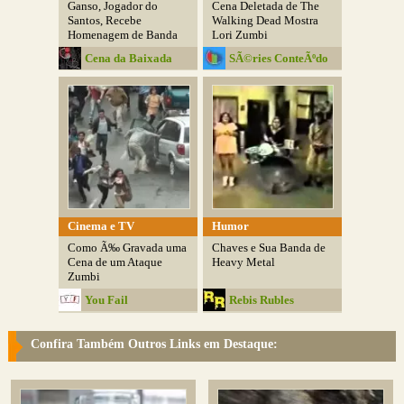
Ganso, Jogador do
Cena Deletada de The
Santos, Recebe
Walking Dead Mostra
Homenagem de Banda
Lori Zumbi
Santista
Cena da Baixada
SÃ©ries ConteÃºdo
Cinema e TV
Humor
Como Ã‰ Gravada uma
Chaves e Sua Banda de
Cena de um Ataque
Heavy Metal
Zumbi
You Fail
Rebis Rubles
Confira Também Outros Links em Destaque: