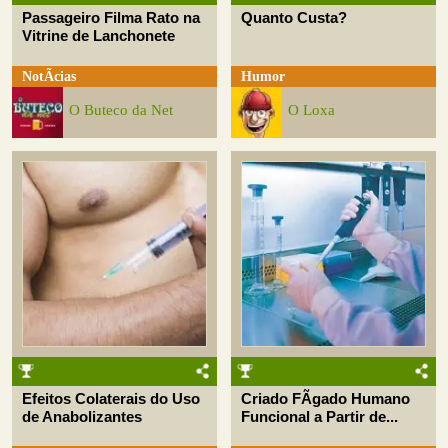
Passageiro Filma Rato na
Quanto Custa?
Vitrine de Lanchonete
NotÃ­cias
Humor
O Buteco da Net
O Loxa
Efeitos Colaterais do Uso
Criado FÃ­gado Humano
de Anabolizantes
Funcional a Partir de...