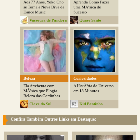
Aos 77 Anos, Yoko Ono
Aprenda Como Fazer
se Torna a Nova Diva da
uma MÃºsica de
Dance Music
Sucesso
Vassoura de Pandora
Quase Santo
Beleza
Curiosidades
Ela Arrebenta com
A HistÃ³ria do Universo
MÃºsica que Elogia
em 18 Minutos
Beleza das Gordinhas
Clave do Sul
Kid Bentinho
Confira Também Outros Links em Destaque: