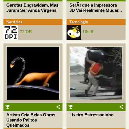
Garotas Engravidam, Mas
SerÃ¡ que a Impressora
Juram Ser Ainda Virgens
3D Vai Realmente Mudar...
NotÃ­cias
Tecnologia
72 DPI
Uhull
Artista Cria Belas Obras
Lixeiro Estressadinho
Usando Palitos
Queimados