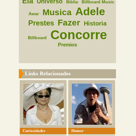
Ela
Universo
Biblia
Billboard Music
Adele
Musica
Awar
Fazer
Prestes
Historia
Concorre
Billboard
Premios
Links Relacionados
Curiosidades
Humor