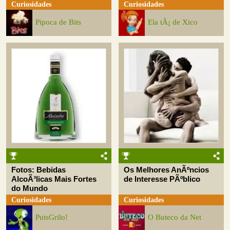
Curiosidades
Curiosidades
Pipoca de Bits
Ela tÃ¡ de Xico
Fotos: Bebidas
Os Melhores AnÃºncios
AlcoÃ³licas Mais Fortes
de Interesse PÃºblico
do Mundo
Curiosidades
Curiosidades
PutsGrilo!
O Buteco da Net