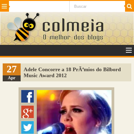
Beleza
Cinema e TV
Curiosidades
Esportes
Humor
Internet
Jogos
NotÃ­cias
Planeta
SaÃºde
Tecnologia
VeÃ­culos
Adulto
Sugerir Link
27
Adele Concorre a 18 PrÃªmios do Bilbord
Music Award 2012
Adicionar Blog
Apr
Colmeia Exchange
Perguntas Frequentes
Sobre
Contato