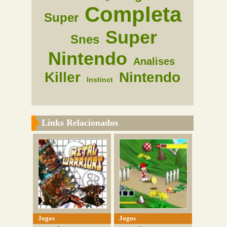
Completa
Super
Super
Snes
Nintendo
Analises
Killer
Nintendo
Instinct
Links Relacionados
Jogos
Jogos