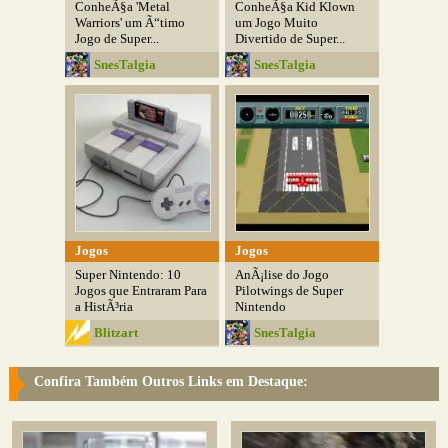
ConheÃ§a 'Metal
ConheÃ§a Kid Klown
Warriors' um Ã“timo
um Jogo Muito
Jogo de Super...
Divertido de Super...
SnesTalgia
SnesTalgia
Jogos
Jogos
Super Nintendo: 10
AnÃ¡lise do Jogo
Jogos que Entraram Para
Pilotwings de Super
a HistÃ³ria
Nintendo
Blitzart
SnesTalgia
Confira Também Outros Links em Destaque: