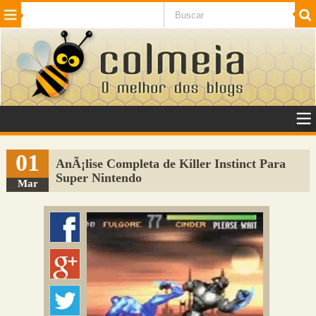
Beleza
Cinema e TV
Curiosidades
Esportes
Humor
Internet
Jogos
NotÃ­cias
Planeta
SaÃºde
Tecnologia
VeÃ­culos
Adulto
Sugerir Link
01
AnÃ¡lise Completa de Killer Instinct Para
Super Nintendo
Adicionar Blog
Mar
Colmeia Exchange
Perguntas Frequentes
Sobre
Contato