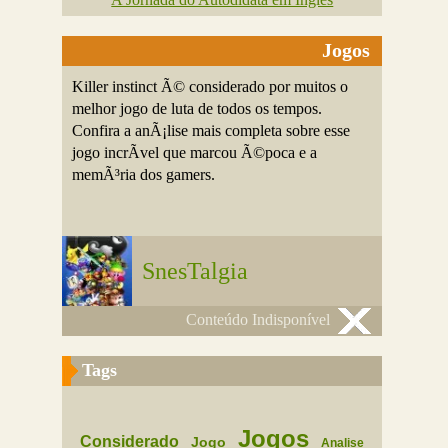
Jogos
Killer instinct Ã© considerado por muitos o
melhor jogo de luta de todos os tempos.
Confira a anÃ¡lise mais completa sobre esse
jogo incrÃ­vel que marcou Ã©poca e a
memÃ³ria dos gamers.
SnesTalgia
Conteúdo Indisponível
Tags
Jogos
Considerado
Jogo
Analise