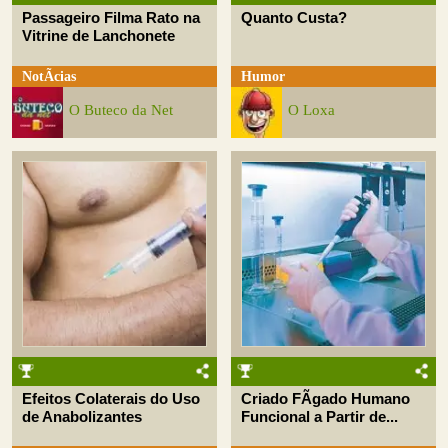
Passageiro Filma Rato na
Quanto Custa?
Vitrine de Lanchonete
NotÃ­cias
Humor
O Buteco da Net
O Loxa
Efeitos Colaterais do Uso
Criado FÃ­gado Humano
de Anabolizantes
Funcional a Partir de...