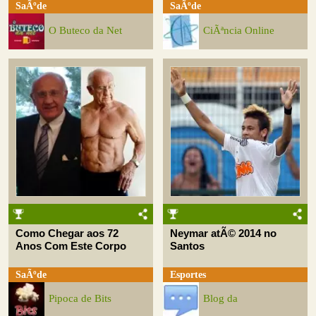
SaÃºde
SaÃºde
O Buteco da Net
CiÃªncia Online
Como Chegar aos 72
Neymar atÃ© 2014 no
Anos Com Este Corpo
Santos
SaÃºde
Esportes
Pipoca de Bits
Blog da