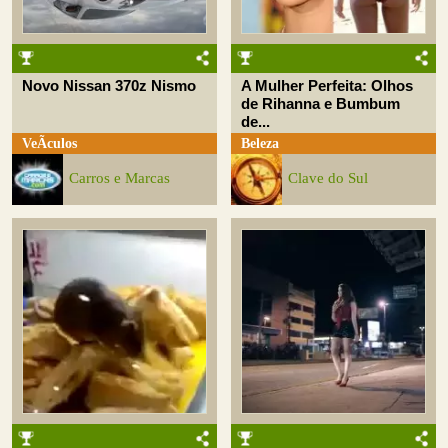
Novo Nissan 370z Nismo
A Mulher Perfeita: Olhos
de Rihanna e Bumbum
de...
VeÃ­culos
Beleza
Carros e Marcas
Clave do Sul