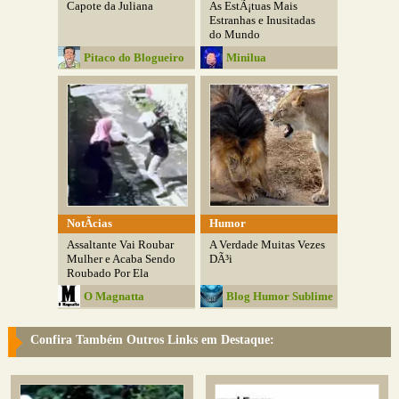
Capote da Juliana
As EstÃ¡tuas Mais
Estranhas e Inusitadas
do Mundo
Pitaco do Blogueiro
Minilua
NotÃ­cias
Humor
Assaltante Vai Roubar
A Verdade Muitas Vezes
Mulher e Acaba Sendo
DÃ³i
Roubado Por Ela
O Magnatta
Blog Humor Sublime
Confira Também Outros Links em Destaque: