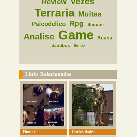
Vezes
Review
Terraria
Muitas
Rpg
Psicodelico
Shooter
Game
Analise
Acaba
Sandbox
Sendo
Links Relacionados
Humor
Curiosidades