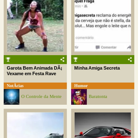
Garota Bem Animada DÃ¡
Minha Amiga Secreta
Vexame em Festa Rave
NotÃ­cias
Humor
O Controle da Mente
Baratonta