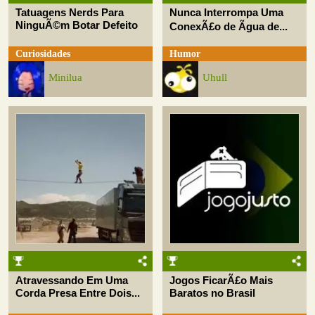
Tatuagens Nerds Para
Nunca Interrompa Uma
NinguÃ©m Botar Defeito
ConexÃ£o de Ãgua de...
Curiosidades
Humor
Minilua
Uhull
Atravessando Em Uma
Jogos FicarÃ£o Mais
Corda Presa Entre Dois...
Baratos no Brasil