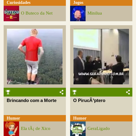
Curiosidades
Jogos
O Buteco da Net
Minilua
Brincando com a Morte
O PirucÃ³ptero
Humor
Humor
Ela tÃ¡ de Xico
GeraLigado