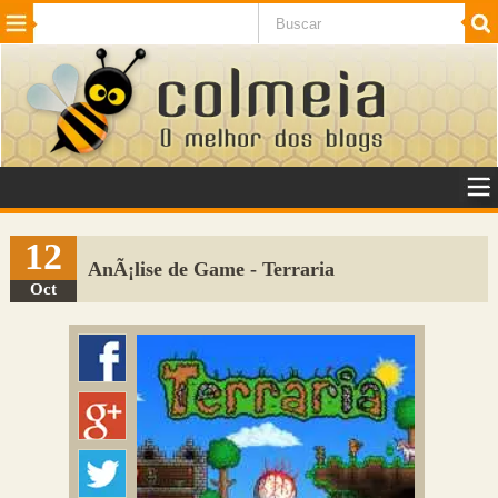
Beleza
Cinema e TV
Curiosidades
Esportes
Humor
Internet
Jogos
NotÃ­cias
Planeta
SaÃºde
Tecnologia
VeÃ­culos
Adulto
Sugerir Link
12
AnÃ¡lise de Game - Terraria
Adicionar Blog
Oct
Colmeia Exchange
Perguntas Frequentes
Sobre
Contato