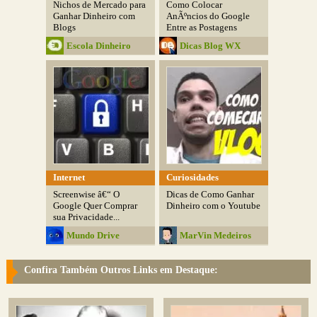
Nichos de Mercado para
Como Colocar
Ganhar Dinheiro com
AnÃºncios do Google
Blogs
Entre as Postagens
Escola Dinheiro
Dicas Blog WX
Internet
Curiosidades
Screenwise â€“ O
Dicas de Como Ganhar
Google Quer Comprar
Dinheiro com o Youtube
sua Privacidade...
Mundo Drive
MarVin Medeiros
Confira Também Outros Links em Destaque: