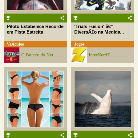
Piloto Estabelece Recorde
'Trials Fusion' â€“
em Pista Estreita
DiversÃ£o na Medida...
VeÃ­culos
Jogos
O Buteco da Net
InterNerdZ