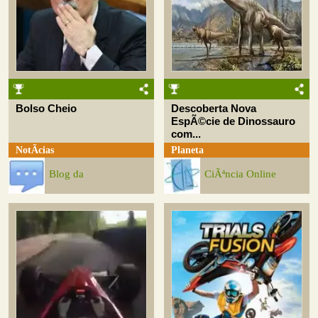
Bolso Cheio
Descoberta Nova
EspÃ©cie de Dinossauro
com...
NotÃ­cias
Planeta
Blog da
CiÃªncia Online