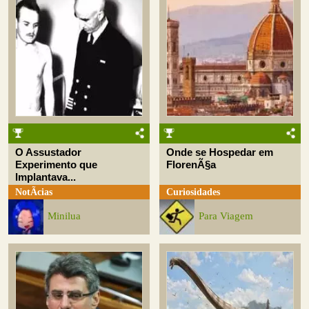
O Assustador
Onde se Hospedar em
Experimento que
FlorenÃ§a
Implantava...
NotÃ­cias
Curiosidades
Minilua
Para Viagem