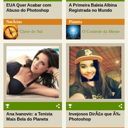
EUA Quer Acabar com
A Primeira Baleia Albina
Abuso do Photoshop
Registrada no Mundo
NotÃ­cias
Planeta
Clave do Sul
O Controle da Mente
Ana Ivanovic: a Tenista
Invejosos DirÃ£o que Ã‰
Mais Bela do Planeta
Photoshop