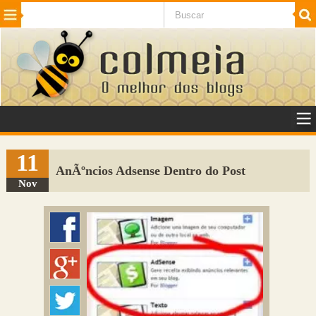
Beleza
Cinema e TV
Curiosidades
Esportes
Humor
Internet
Jogos
NotÃ­cias
Planeta
SaÃºde
Tecnologia
VeÃ­culos
Adulto
Sugerir Link
11
AnÃºncios Adsense Dentro do Post
Adicionar Blog
Nov
Colmeia Exchange
Perguntas Frequentes
Sobre
Contato