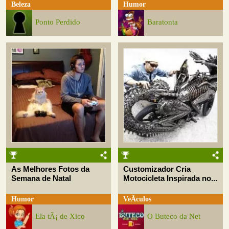
Beleza
Humor
Ponto Perdido
Baratonta
As Melhores Fotos da
Customizador Cria
Semana de Natal
Motocicleta Inspirada no...
Humor
VeÃ­culos
Ela tÃ¡ de Xico
O Buteco da Net