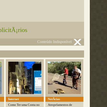
licitÃ¡rios
Conteúdo Indisponível
Internet
NotÃ­cias
Como Ter uma Conta no
Atropelamentos de