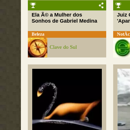
Ela Ã© a Mulher dos
Juiz
Sonhos de Gabriel Medina
'Apar
Beleza
NotÃ­c
Clave do Sul