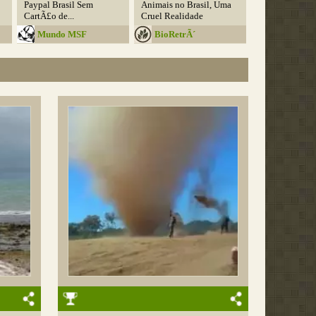
Paypal Brasil Sem
Animais no Brasil, Uma
CartÃ£o de...
Cruel Realidade
Mundo MSF
BioRetrÃ´