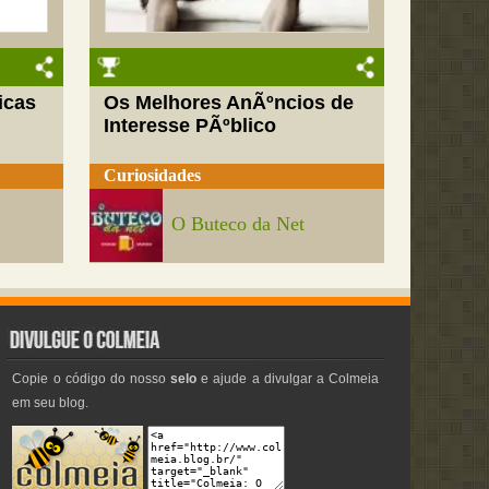
icas
Os Melhores AnÃºncios de
Interesse PÃºblico
Curiosidades
O Buteco da Net
Copie o código do nosso
selo
e ajude a divulgar a Colmeia
em seu blog.