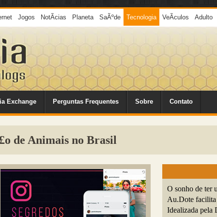
ernet
Jogos
NotÃ­cias
Planeta
SaÃºde
Tecnologia
VeÃ­culos
Adulto
ia Exchange
Perguntas Frequentes
Sobre
Contato
£o de Animais no Brasil
O sonho de ter 
Au.Dote facilit
Idealizada pela 