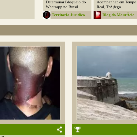
Determinar Bloqueio do
Acompanhar, em Tempo
Whatsapp no Brasil
Real, TrÃ¡fego...
Territorio Juridico
Blog do MaurÃ­cio
Araya