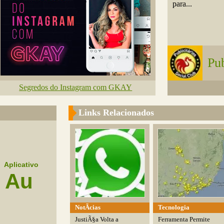
para...
Pub
Segredos do Instagram com GKAY
Links Relacionados
Aplicativo
Au
NotÃ­cias
Tecnologia
JustiÃ§a Volta a
Ferramenta Permite