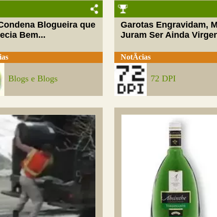
 Condena Blogueira que
Garotas Engravidam, 
ecia Bem...
Juram Ser Ainda Virge
ias
NotÃ­cias
Blogs e Blogs
72 DPI