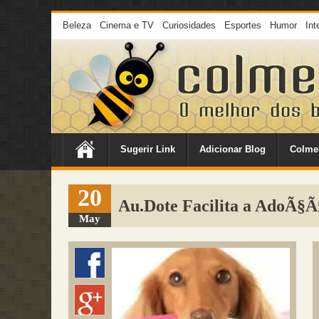
Beleza
Cinema e TV
Curiosidades
Esportes
Humor
Int
Sugerir Link
Adicionar Blog
Colme
20
Au.Dote Facilita a AdoÃ§Ã
May