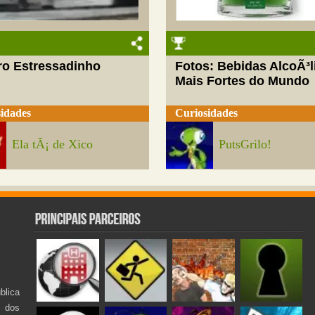
ro Estressadinho
Fotos: Bebidas AlcoÃ³l
Mais Fortes do Mundo
idades
Curiosidades
Ela tÃ¡ de Xico
PutsGrilo!
lica
s dos