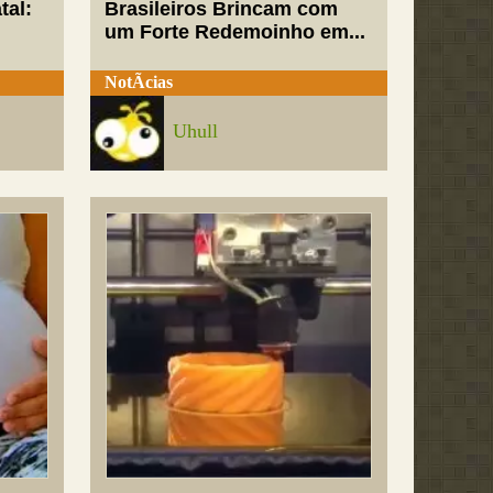
tal:
Brasileiros Brincam com
um Forte Redemoinho em...
NotÃ­cias
Uhull