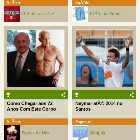
SaÃºde
SaÃºde
O Buteco da Net
CiÃªncia Online
Como Chegar aos 72
Neymar atÃ© 2014 no
Anos Com Este Corpo
Santos
SaÃºde
Esportes
Pipoca de Bits
Blog da