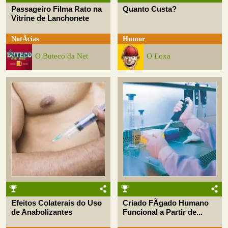
Passageiro Filma Rato na
Quanto Custa?
Vitrine de Lanchonete
NotÃ­cias
Humor
O Buteco da Net
O Loxa
Efeitos Colaterais do Uso
Criado FÃ­gado Humano
de Anabolizantes
Funcional a Partir de...