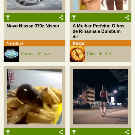
Novo Nissan 370z Nismo
A Mulher Perfeita: Olhos
de Rihanna e Bumbum
de...
VeÃ­culos
Beleza
Carros e Marcas
Clave do Sul