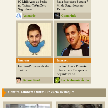
90 MilhÃµes de Perfis
Papa Francisco Supera 7
no Twitter TÃªm Zero
Mi de Seguidores no
Seguidores
Twitter
Antenado
GamerInfo
Internet
Internet
Garotos-Propaganda do
Luciano Huck Promete
Twitter
iPhone Para Conquistar
Seguidores no...
Baiano Nerd
Incrivelmente Ãcido
Confira Também Outros Links em Destaque: