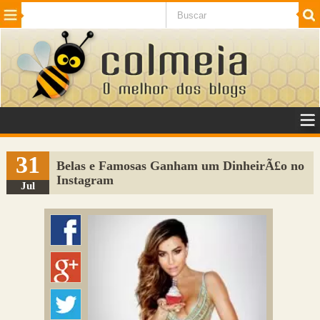
Beleza
Cinema e TV
Curiosidades
Esportes
Humor
Internet
Jogos
NotÃ­cias
Planeta
SaÃºde
Tecnologia
VeÃ­culos
Adulto
Sugerir Link
31
Belas e Famosas Ganham um DinheirÃ£o no
Instagram
Adicionar Blog
Jul
Colmeia Exchange
Perguntas Frequentes
Sobre
Contato