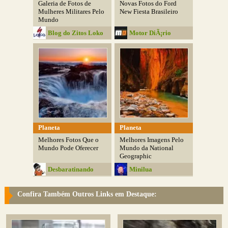
Galeria de Fotos de
Novas Fotos do Ford
Mulheres Militares Pelo
New Fiesta Brasileiro
Mundo
Blog do Zitos Loko
Motor DiÃ¡rio
Planeta
Planeta
Melhores Fotos Que o
Melhores Imagens Pelo
Mundo Pode Oferecer
Mundo da National
Geographic
Desbaratinando
Minilua
Confira Também Outros Links em Destaque: