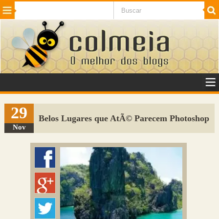
Beleza
Cinema e TV
Curiosidades
Esportes
Humor
Internet
Jogos
NotÃ­cias
Planeta
SaÃºde
Tecnologia
VeÃ­culos
Adulto
Sugerir Link
29
Belos Lugares que AtÃ© Parecem Photoshop
Adicionar Blog
Nov
Colmeia Exchange
Perguntas Frequentes
Sobre
Contato