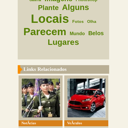
Galeria
Alguns
Plante
Locais
Fotos
Olha
Parecem
Belos
Mundo
Lugares
Links Relacionados
NotÃ­cias
VeÃ­culos