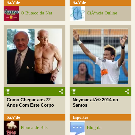
SaÃºde
SaÃºde
O Buteco da Net
CiÃªncia Online
Como Chegar aos 72
Neymar atÃ© 2014 no
Anos Com Este Corpo
Santos
SaÃºde
Esportes
Pipoca de Bits
Blog da