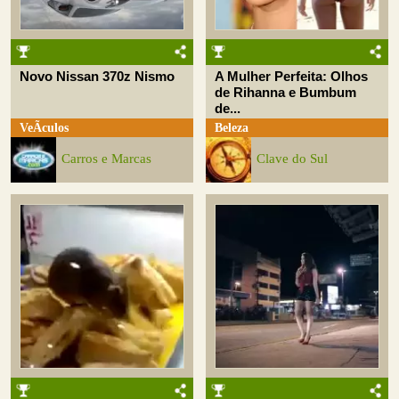
Novo Nissan 370z Nismo
A Mulher Perfeita: Olhos
de Rihanna e Bumbum
de...
VeÃ­culos
Beleza
Carros e Marcas
Clave do Sul