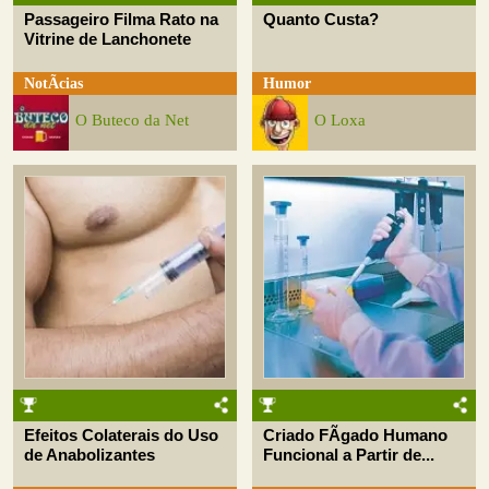
Passageiro Filma Rato na
Quanto Custa?
Vitrine de Lanchonete
NotÃ­cias
Humor
O Buteco da Net
O Loxa
Efeitos Colaterais do Uso
Criado FÃ­gado Humano
de Anabolizantes
Funcional a Partir de...