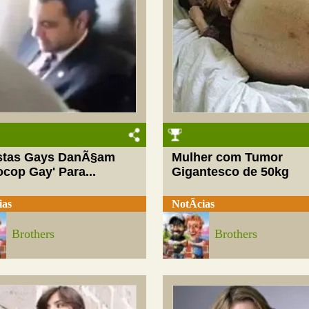
istas Gays DanÃ§am
Mulher com Tumor
cop Gay' Para...
Gigantesco de 50kg
ias
NotÃ­cias
Brothers
Brothers