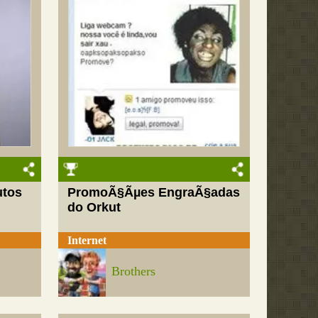
utos
PromoÃ§Ãµes EngraÃ§adas
do Orkut
Internet
Brothers