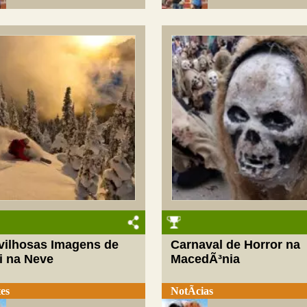
vilhosas Imagens de
Carnaval de Horror na
i na Neve
MacedÃ³nia
es
NotÃ­cias