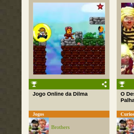
Jogo Online da Dilma
O Des
Palh
Jogos
Curios
Brothers