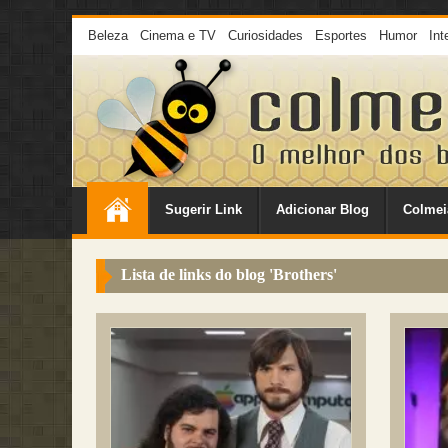
Beleza
Cinema e TV
Curiosidades
Esportes
Humor
Int
Sugerir Link
Adicionar Blog
Colmei
Lista de links do blog '
Brothers
'