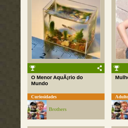
O Menor AquÃ¡rio do
Mulh
Mundo
Curiosidades
Adult
Brothers