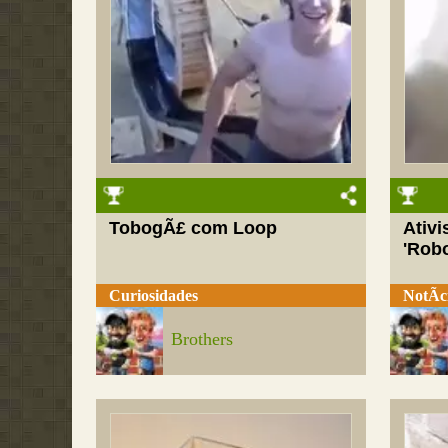
TobogÃ£ com Loop
Ativ
'Robo
Curiosidades
NotÃ­c
Brothers