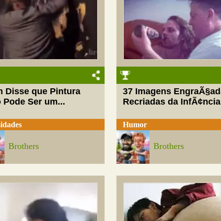
 Disse que Pintura
37 Imagens EngraÃ§ad
 Pode Ser um...
Recriadas da InfÃ¢ncia
idades
Humor
Brothers
Brothers