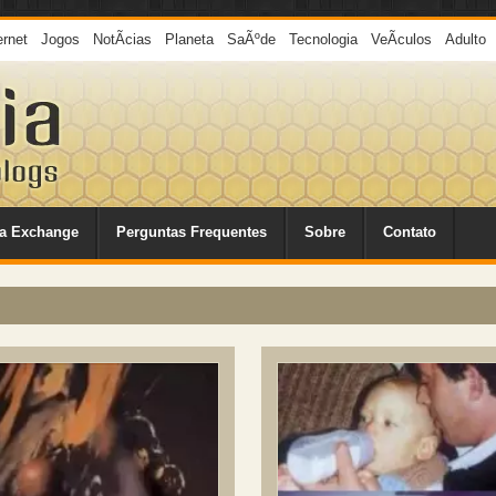
ernet
Jogos
NotÃ­cias
Planeta
SaÃºde
Tecnologia
VeÃ­culos
Adulto
a Exchange
Perguntas Frequentes
Sobre
Contato