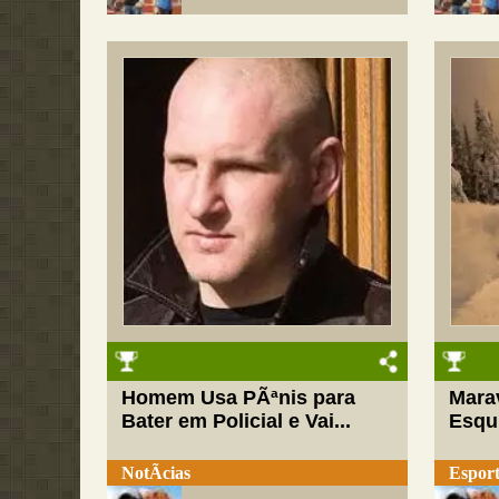
Homem Usa PÃªnis para
Mara
Bater em Policial e Vai...
Esqu
NotÃ­cias
Esport