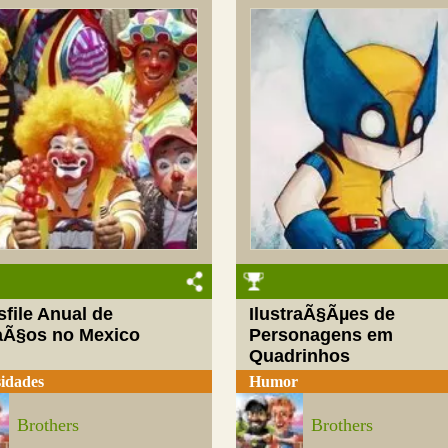
file Anual de
IlustraÃ§Ãµes de
aÃ§os no Mexico
Personagens em
Quadrinhos
idades
Humor
Brothers
Brothers