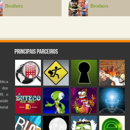
Brothers
Brothers
lica
s dos
09, o
teúdo
rial