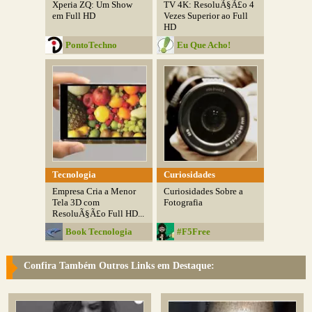
Xperia ZQ: Um Show
TV 4K: ResoluÃ§Ã£o 4
em Full HD
Vezes Superior ao Full
HD
PontoTechno
Eu Que Acho!
Tecnologia
Curiosidades
Empresa Cria a Menor
Curiosidades Sobre a
Tela 3D com
Fotografia
ResoluÃ§Ã£o Full HD...
Book Tecnologia
#F5Free
Confira Também Outros Links em Destaque: