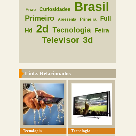
Brasil
Curiosidades
Fnac
Primeiro
Full
Primeira
Apresenta
2d
Tecnologia
Hd
Feira
Televisor
3d
Links Relacionados
Tecnologia
Tecnologia