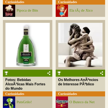
Curiosidades
Curiosidades
Pipoca de Bits
Ela tÃ¡ de Xico
Fotos: Bebidas
Os Melhores AnÃºncios
AlcoÃ³licas Mais Fortes
de Interesse PÃºblico
do Mundo
Curiosidades
Curiosidades
PutsGrilo!
O Buteco da Net