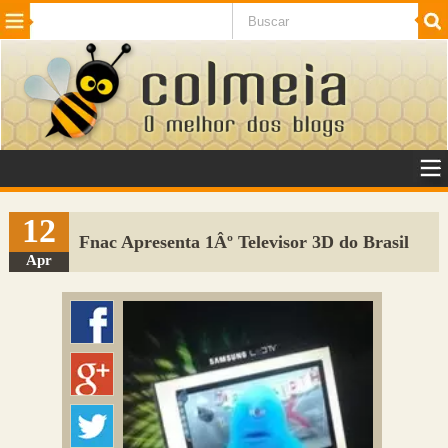
Beleza
Cinema e TV
Curiosidades
Esportes
Humor
Internet
Jogos
NotÃ­cias
Planeta
SaÃºde
Tecnologia
VeÃ­culos
Adulto
Sugerir Link
12
Fnac Apresenta 1Âº Televisor 3D do Brasil
Adicionar Blog
Apr
Colmeia Exchange
Perguntas Frequentes
Sobre
Contato