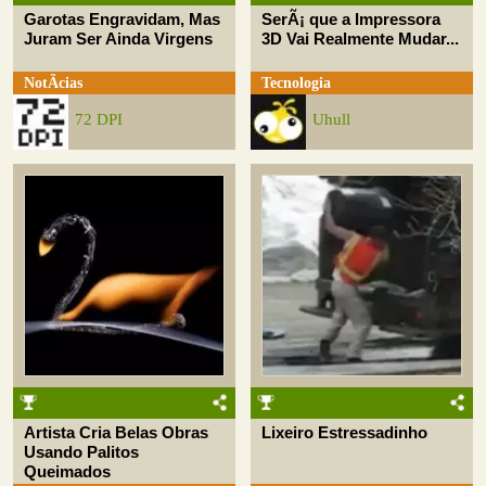
Garotas Engravidam, Mas
SerÃ¡ que a Impressora
Juram Ser Ainda Virgens
3D Vai Realmente Mudar...
NotÃ­cias
Tecnologia
72 DPI
Uhull
Artista Cria Belas Obras
Lixeiro Estressadinho
Usando Palitos
Queimados