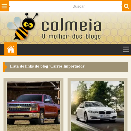
Beleza
Cinema e TV
Curiosidades
Esportes
Humor
Internet
Jogos
NotÃ­cias
Planeta
SaÃºde
Tecnologia
VeÃ­culos
Adulto
Sugerir Link
Lista de links do blog '
Carros Importados
'
Adicionar Blog
Colmeia Exchange
Perguntas Frequentes
Sobre
Contato