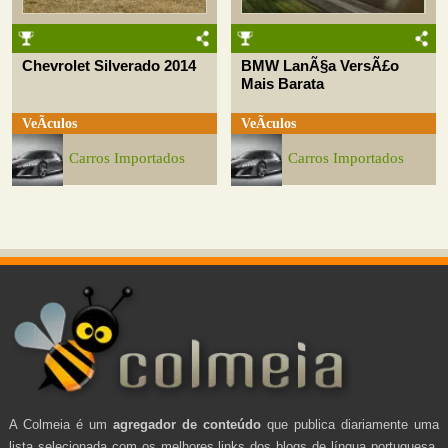
Chevrolet Silverado 2014
BMW LanÃ§a VersÃ£o
Mais Barata
VeÃ­culos
VeÃ­culos
Carros Importados
Carros Importados
A Colmeia é um
agregador de conteúdo
que publica diariamente uma
lista selecionada com os melhores links dos blogs de língua portuguesa.