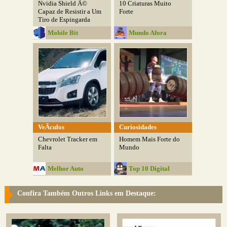
Nvidia Shield Ã©
10 Criaturas Muito
Capaz de Resistir a Um
Forte
Tiro de Espingarda
Mobile Bit
Mundo Afora
VeÃ­culos
Curiosidades
Chevrolet Tracker em
Homem Mais Forte do
Falta
Mundo
Melhor Auto
Top 10 Digital
Confira Também Outros Links em Destaque: