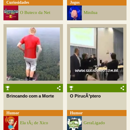
Curiosidades
Jogos
O Buteco da Net
Minilua
Brincando com a Morte
O PirucÃ³ptero
Humor
Humor
Ela tÃ¡ de Xico
GeraLigado