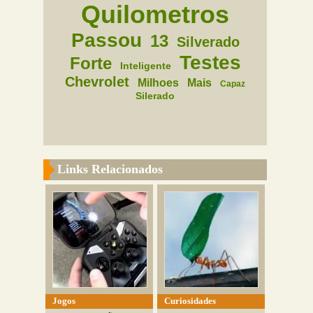
Quilometros
Passou
13
Silverado
Testes
Forte
Inteligente
Chevrolet
Milhoes
Mais
Capaz
Silerado
Links Relacionados
Jogos
Curiosidades