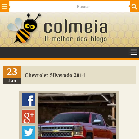
Beleza
Cinema e TV
Curiosidades
Esportes
Humor
Internet
Jogos
NotÃ­cias
Planeta
SaÃºde
Tecnologia
VeÃ­culos
Adulto
Sugerir Link
23
Chevrolet Silverado 2014
Adicionar Blog
Jan
Colmeia Exchange
Perguntas Frequentes
Sobre
Contato