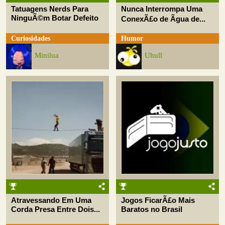
Tatuagens Nerds Para
Nunca Interrompa Uma
NinguÃ©m Botar Defeito
ConexÃ£o de Ãgua de...
Curiosidades
Humor
Minilua
Uhull
Atravessando Em Uma
Jogos FicarÃ£o Mais
Corda Presa Entre Dois...
Baratos no Brasil