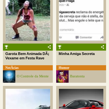
Garota Bem Animada DÃ¡
Minha Amiga Secreta
Vexame em Festa Rave
NotÃ­cias
Humor
O Controle da Mente
Baratonta