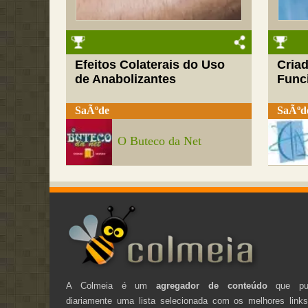
Efeitos Colaterais do Uso
Cria
de Anabolizantes
Funci
SaÃºde
SaÃºd
O Buteco da Net
A Colmeia é um
agregador de conteúdo
que pub
diariamente uma lista selecionada com os melhores link