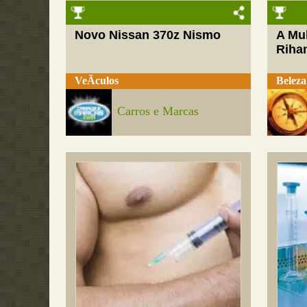
Novo Nissan 370z Nismo
A Mul
Riha
VeÃ­culos
Beleza
Carros e Marcas