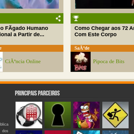
do FÃ­gado Humano
Como Chegar aos 72 A
onal a Partir de...
Com Este Corpo
e
SaÃºde
CiÃªncia Online
Pipoca de Bits
lica
s dos