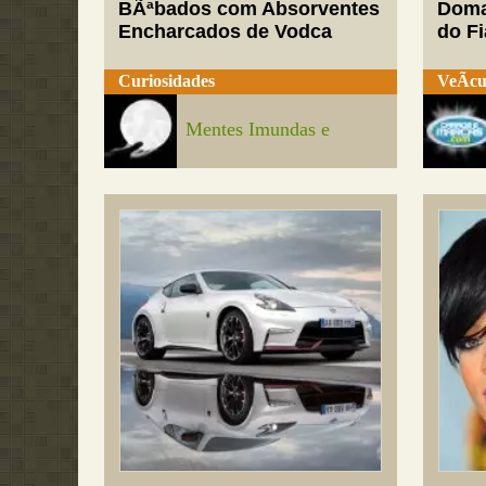
BÃªbados com Absorventes
Doma
Encharcados de Vodca
do Fi
Curiosidades
VeÃ­cu
Mentes Imundas e