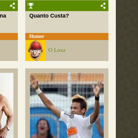
 na
Quanto Custa?
Humor
O Loxa