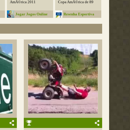
AmÃ©rica 2011
Copa AmÃ©rica de 89
Jogar Jogos Online
Resenha Esportiva