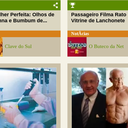
her Perfeita: Olhos de
Passageiro Filma Rato
nna e Bumbum de...
Vitrine de Lanchonete
NotÃ­cias
Clave do Sul
O Buteco da Net