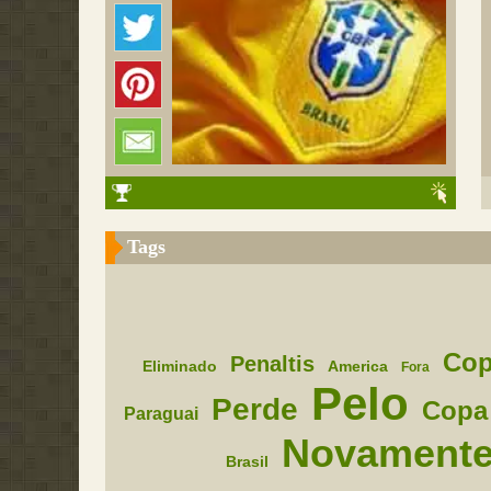
Tags
Co
Penaltis
Eliminado
America
Fora
Pelo
Perde
Copa
Paraguai
Novament
Brasil