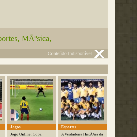
portes, MÃºsica,
Conteúdo Indisponível
Jogos
Esportes
Jogo Online: Copa
A Verdadeira HistÃ³ria da