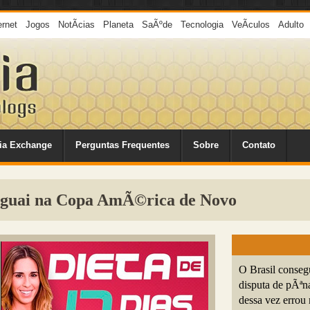
ernet
Jogos
NotÃ­cias
Planeta
SaÃºde
Tecnologia
VeÃ­culos
Adulto
ia Exchange
Perguntas Frequentes
Sobre
Contato
raguai na Copa AmÃ©rica de Novo
O Brasil conseg
disputa de pÃªn
dessa vez errou