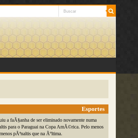
Esportes
uiu a faÃ§anha de ser eliminado novamente numa
altis para o Paraguai na Copa AmÃ©rica. Pelo menos
 menos pÃªnaltis que na Ãºltima.