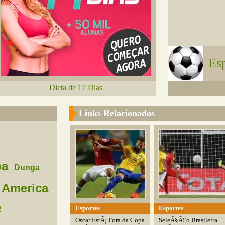
Es
Dieta de 17 Dias
Links Relacionados
pa
Dunga
 America
e
Esportes
Esportes
Oscar EstÃ¡ Fora da Copa
SeleÃ§Ã£o Brasileira