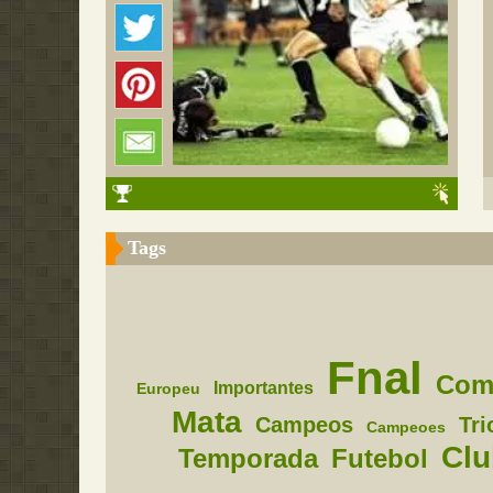
Tags
Fnal
Com
Importantes
Europeu
Mata
Campeos
Tri
Campeoes
Clu
Temporada
Futebol