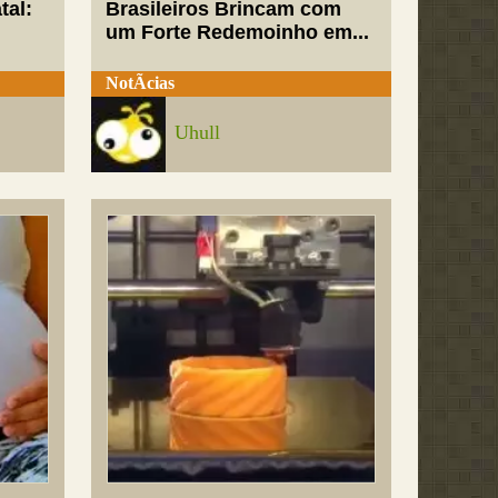
tal:
Brasileiros Brincam com
um Forte Redemoinho em...
NotÃ­cias
Uhull