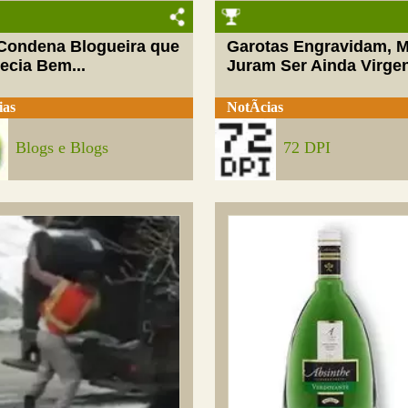
 Condena Blogueira que
Garotas Engravidam, 
ecia Bem...
Juram Ser Ainda Virge
ias
NotÃ­cias
Blogs e Blogs
72 DPI