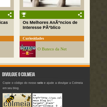
icas
Os Melhores AnÃºncios de
Interesse PÃºblico
Curiosidades
O Buteco da Net
Copie o código do nosso
selo
e ajude a divulgar a Colmeia
em seu blog.