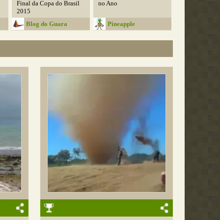
Final da Copa do Brasil
no Ano
2015
Blog do Guara
Pineapple
Rollercoaster