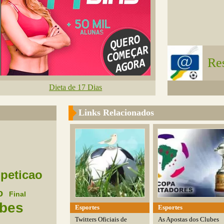
Re
Dieta de 17 Dias
Links Relacionados
peticao
o
Final
bes
Esportes
Esportes
Twitters Oficiais de
As Apostas dos Clubes