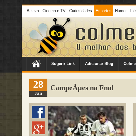
Beleza
Cinema e TV
Curiosidades
Esportes
Humor
Int
Sugerir Link
Adicionar Blog
Colme
28
CampeÃµes na Fnal
Jan