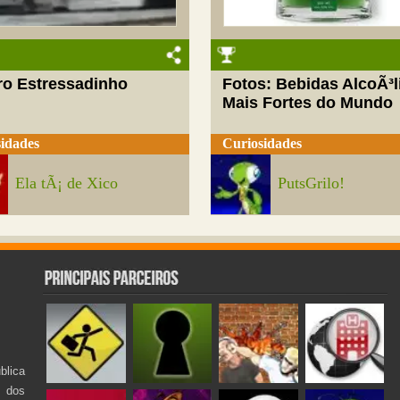
ro Estressadinho
Fotos: Bebidas AlcoÃ³l
Mais Fortes do Mundo
idades
Curiosidades
Ela tÃ¡ de Xico
PutsGrilo!
lica
s dos