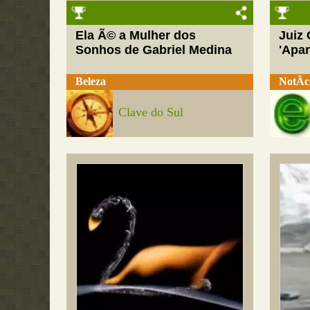
Ela Ã© a Mulher dos
Juiz
Sonhos de Gabriel Medina
'Apar
Beleza
NotÃ­c
Clave do Sul