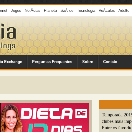
ernet
Jogos
NotÃ­cias
Planeta
SaÃºde
Tecnologia
VeÃ­culos
Adulto
ia Exchange
Perguntas Frequentes
Sobre
Contato
Temporada 2015
clubes mais imp
Entre os favorito