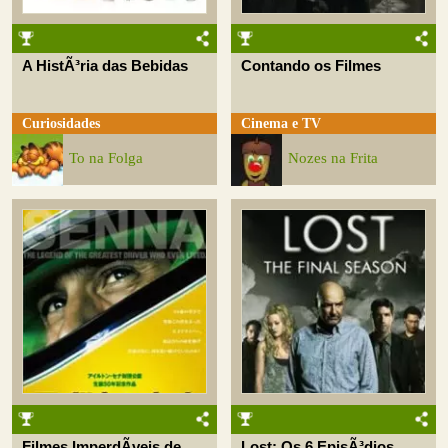
A HistÃ³ria das Bebidas
Contando os Filmes
Curiosidades
Cinema e TV
To na Folga
Nozes na Frita
Filmes ImperdÃ­veis de
Lost: Os 6 EpisÃ³dios