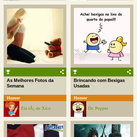
As Melhores Fotos da
Brincando com Bexigas
Semana
Usadas
Humor
Humor
Ela tÃ¡ de Xico
Dr. Pepper