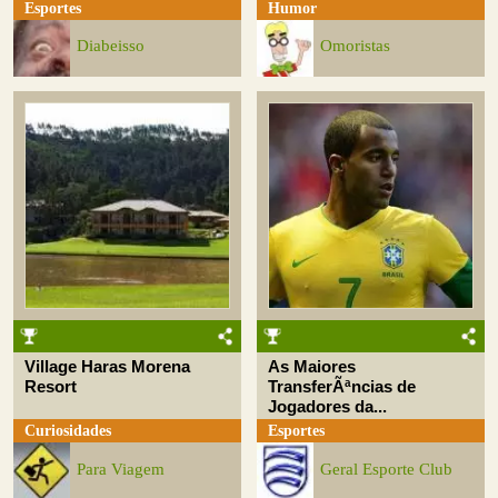
Esportes
Humor
Diabeisso
Omoristas
Village Haras Morena
As Maiores
Resort
TransferÃªncias de
Jogadores da...
Curiosidades
Esportes
Para Viagem
Geral Esporte Club