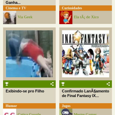
Ganha...
Cinema e TV
Curiosidades
Via Geek
Ela tÃ¡ de Xico
Exibindo-se pro Filho
Confirmado LanÃ§amento
de Final Fantasy IX...
Humor
Jogos
Cativa Google
Mestre Gamer