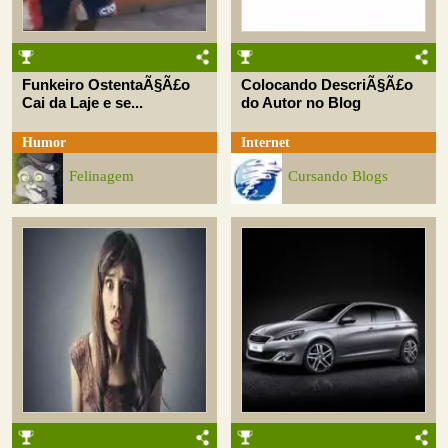
Funkeiro OstentaÃ§Ã£o
Colocando DescriÃ§Ã£o
Cai da Laje e se...
do Autor no Blog
Humor
Internet
Felinagem
Cursando Blogs