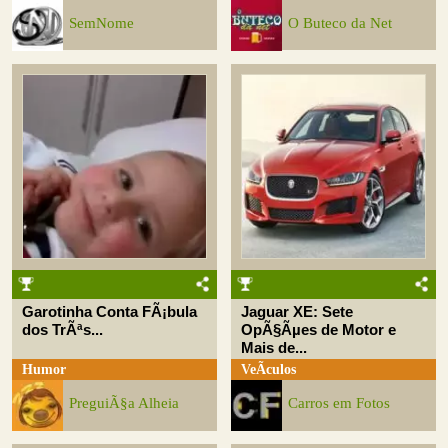
SemNome
O Buteco da Net
Garotinha Conta FÃ¡bula
Jaguar XE: Sete
dos TrÃªs...
OpÃ§Ãµes de Motor e
Mais de...
Humor
VeÃ­culos
PreguiÃ§a Alheia
Carros em Fotos