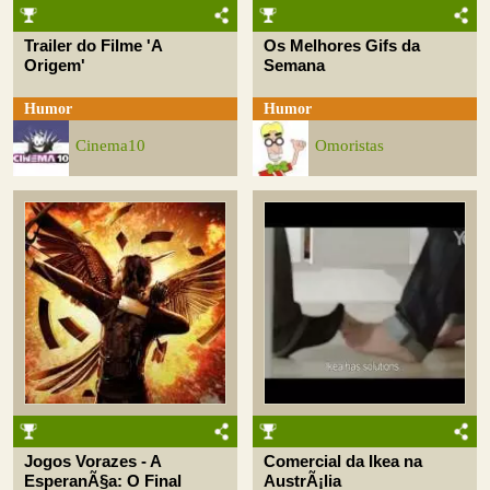
Trailer do Filme 'A
Os Melhores Gifs da
Origem'
Semana
Humor
Humor
Cinema10
Omoristas
Jogos Vorazes - A
Comercial da Ikea na
EsperanÃ§a: O Final
AustrÃ¡lia