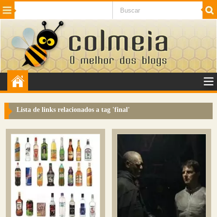
Beleza
Cinema e TV
Curiosidades
Esportes
Humor
Internet
Jogos
NotÃ­cias
Planeta
SaÃºde
Tecnologia
VeÃ­culos
Adulto
Sugerir Link
Lista de links relacionados a tag '
final
'
Adicionar Blog
Colmeia Exchange
Perguntas Frequentes
Sobre
Contato