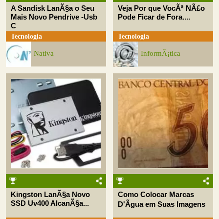
A Sandisk LanÃ§a o Seu
Veja Por que VocÃª NÃ£o
Mais Novo Pendrive -Usb
Pode Ficar de Fora....
C
Tecnologia
Tecnologia
Nativa
InformÃ¡tica
Kingston LanÃ§a Novo
Como Colocar Marcas
SSD Uv400 AlcanÃ§a...
D'Ãgua em Suas Imagens