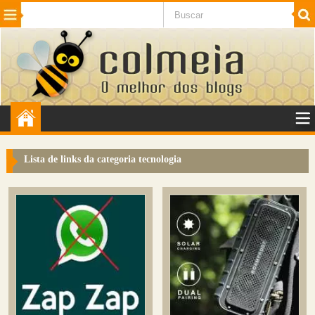
Beleza
Cinema e TV
Curiosidades
Esportes
Humor
Internet
Jogos
NotÃ­cias
Planeta
SaÃºde
Tecnologia
VeÃ­culos
Adulto
Sugerir Link
Lista de links da categoria
tecnologia
Adicionar Blog
Colmeia Exchange
Perguntas Frequentes
Sobre
Contato