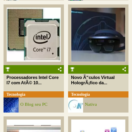
Processadores Intel Core
Novo Ã“culos Virtual
I7 com AtÃ© 10...
HologrÃ¡fico da...
Tecnologia
Tecnologia
O Blog seu PC
Nativa