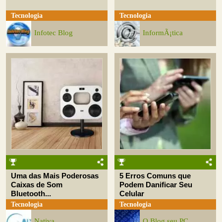
Tecnologia
Tecnologia
Infotec Blog
InformÃ¡tica
Uma das Mais Poderosas
5 Erros Comuns que
Caixas de Som
Podem Danificar Seu
Bluetooth...
Celular
Tecnologia
Tecnologia
Nativa
O Blog seu PC