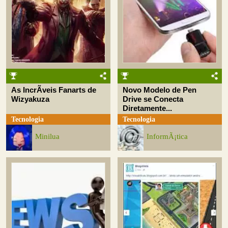
As IncrÃ­veis Fanarts de
Novo Modelo de Pen
Wizyakuza
Drive se Conecta
Diretamente...
Tecnologia
Tecnologia
Minilua
InformÃ¡tica