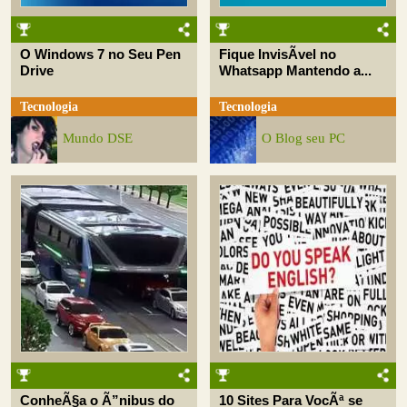
O Windows 7 no Seu Pen
Fique InvisÃ­vel no
Drive
Whatsapp Mantendo a...
Tecnologia
Tecnologia
Mundo DSE
O Blog seu PC
ConheÃ§a o Ã”nibus do
10 Sites Para VocÃª se