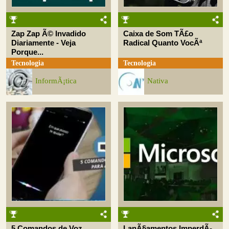
Zap Zap Ã© Invadido
Caixa de Som TÃ£o
Diariamente - Veja
Radical Quanto VocÃª
Porque...
Tecnologia
Tecnologia
InformÃ¡tica
Nativa
5 Comandos de Voz
LanÃ§amentos ImperdÃ­