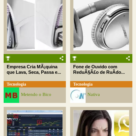
Empresa Cria MÃ¡quina
Fone de Ouvido com
que Lava, Seca, Passa e...
ReduÃ§Ã£o de RuÃ­do...
Tecnologia
Tecnologia
Metendo o Bico
Nativa