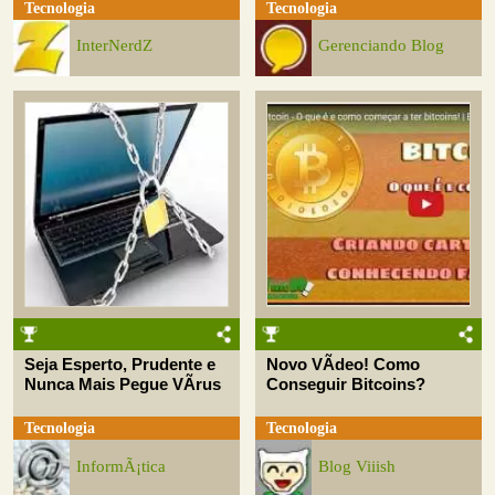
Tecnologia
Tecnologia
InterNerdZ
Gerenciando Blog
Seja Esperto, Prudente e
Novo VÃ­deo! Como
Nunca Mais Pegue VÃ­rus
Conseguir Bitcoins?
Tecnologia
Tecnologia
InformÃ¡tica
Blog Viiish