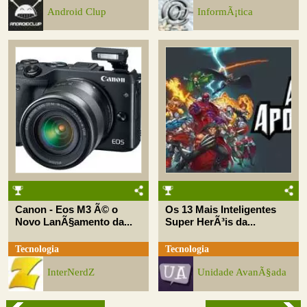
Android Clup
InformÃ¡tica
Canon - Eos M3 Ã© o
Os 13 Mais Inteligentes
Novo LanÃ§amento da...
Super HerÃ³is da...
Tecnologia
Tecnologia
InterNerdZ
Unidade AvanÃ§ada