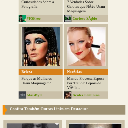
Curiosidades Sobre a
7 Verdades Sobre
Fotografia
Garotas que NÃ£o Usam
Maquiagem
#F5Free
Curioso SÃ¡bio
Beleza
NotÃ­cias
Porque as Mulheres
Marido Processa Esposa
Usam Maquiagem?
Por 'Fraude' Depois de
VÃª-la...
MaisByte
Acidez Feminina
Confira Também Outros Links em Destaque: