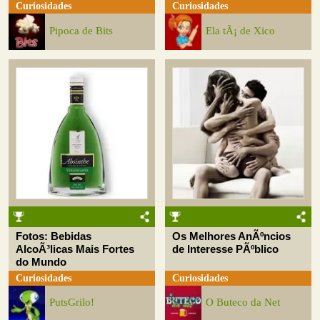
Curiosidades
Curiosidades
Pipoca de Bits
Ela tÃ¡ de Xico
Fotos: Bebidas
Os Melhores AnÃºncios
AlcoÃ³licas Mais Fortes
de Interesse PÃºblico
do Mundo
Curiosidades
Curiosidades
PutsGrilo!
O Buteco da Net