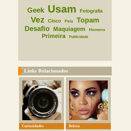
Usam
Geek
Fotografia
Vez
Topam
Cinco
Pela
Desafio
Maquiagem
Homens
Primeira
Publicidade
Links Relacionados
Curiosidades
Beleza