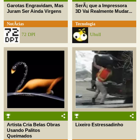
Garotas Engravidam, Mas
SerÃ¡ que a Impressora
Juram Ser Ainda Virgens
3D Vai Realmente Mudar...
NotÃ­cias
Tecnologia
72 DPI
Uhull
Artista Cria Belas Obras
Lixeiro Estressadinho
Usando Palitos
Queimados