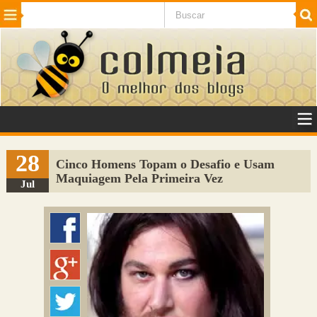
Beleza
Cinema e TV
Curiosidades
Esportes
Humor
Internet
Jogos
NotÃ­cias
Planeta
SaÃºde
Tecnologia
VeÃ­culos
Adulto
Sugerir Link
28
Cinco Homens Topam o Desafio e Usam
Maquiagem Pela Primeira Vez
Adicionar Blog
Jul
Colmeia Exchange
Perguntas Frequentes
Sobre
Contato