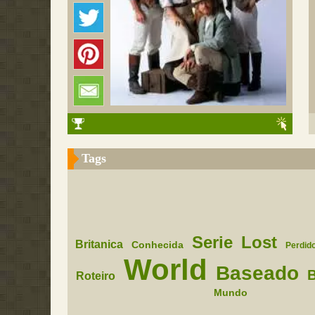
Tags
Serie
Lost
Britanica
Conhecida
Perdid
World
Baseado
B
Roteiro
Mundo