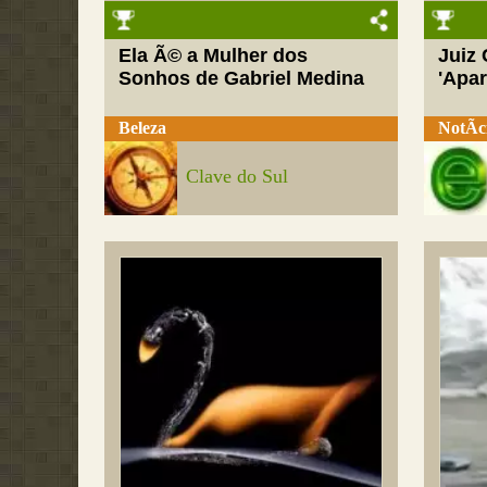
Ela Ã© a Mulher dos
Juiz
Sonhos de Gabriel Medina
'Apar
Beleza
NotÃ­c
Clave do Sul