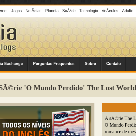
ernet
Jogos
NotÃ­cias
Planeta
SaÃºde
Tecnologia
VeÃ­culos
Adulto
ia Exchange
Perguntas Frequentes
Sobre
Contato
 SÃ©rie 'O Mundo Perdido' The Lost Worl
A sÃ©rie The Lo
O Mundo Perdido
romance de mes