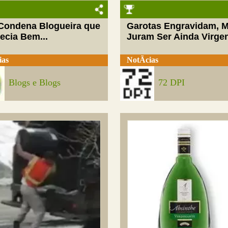
 Condena Blogueira que
Garotas Engravidam, 
ecia Bem...
Juram Ser Ainda Virge
ias
NotÃ­cias
Blogs e Blogs
72 DPI