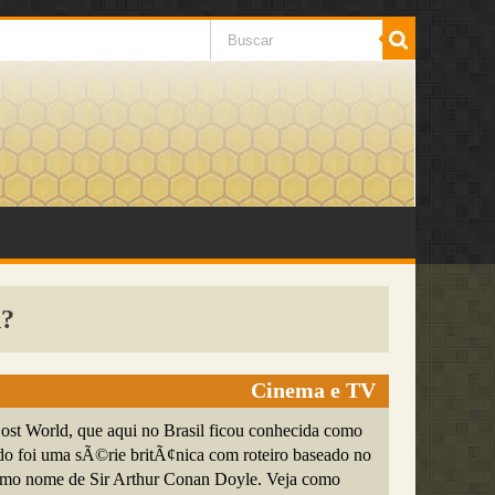
d?
Cinema e TV
st World, que aqui no Brasil ficou conhecida como
 foi uma sÃ©rie britÃ¢nica com roteiro baseado no
mo nome de Sir Arthur Conan Doyle. Veja como