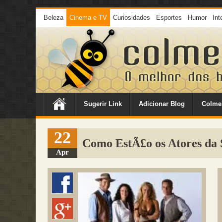
Beleza
Cinema e TV
Curiosidades
Esportes
Humor
Int
Sugerir Link
Adicionar Blog
Colme
22
Como EstÃ£o os Atores da
Apr