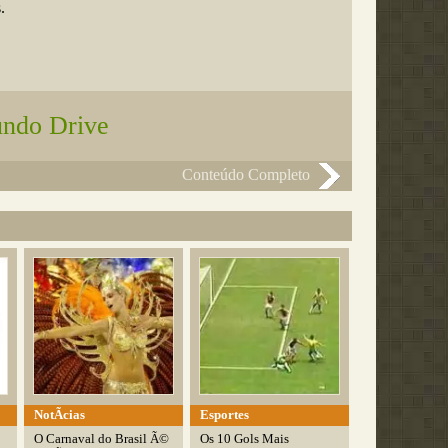
.
ndo Drive
Conteúdo Completo
NotÃ­cias
Esportes
O Carnaval do Brasil Ã©
Os 10 Gols Mais