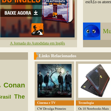
estÃ£o os atores
Mu
A Jornada do Autodidata em Inglês
Links Relacionados
Conan
o
The
rasil
Cinema e TV
Tecnologia
CW Divulga Primeiro
Os 10 Notebooks Mais