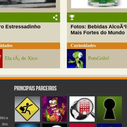
ro Estressadinho
Fotos: Bebidas AlcoÃ³l
Mais Fortes do Mundo
idades
Curiosidades
Ela tÃ¡ de Xico
PutsGrilo!
lica
s dos