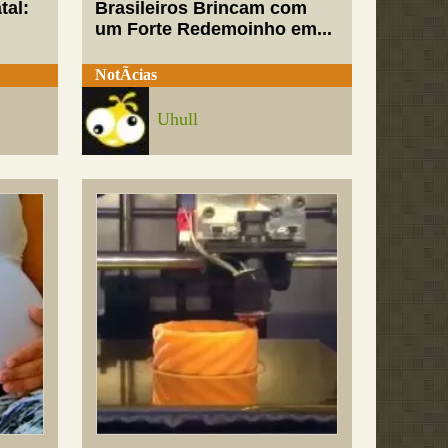
tal:
Brasileiros Brincam com
um Forte Redemoinho em...
NotÃ­cias
Uhull