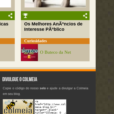
icas
Os Melhores AnÃºncios de
Interesse PÃºblico
Curiosidades
O Buteco da Net
Copie o código do nosso
selo
e ajude a divulgar a Colmeia
em seu blog.