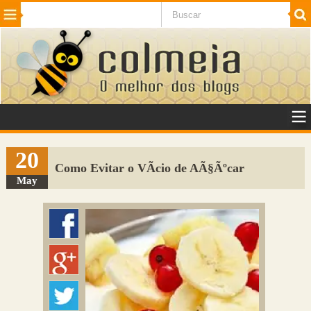
Beleza
Cinema e TV
Curiosidades
Esportes
Humor
Internet
Jogos
NotÃ­cias
Planeta
SaÃºde
Tecnologia
VeÃ­culos
Adulto
Sugerir Link
20
Como Evitar o VÃ­cio de AÃ§Ãºcar
Adicionar Blog
May
Colmeia Exchange
Perguntas Frequentes
Sobre
Contato