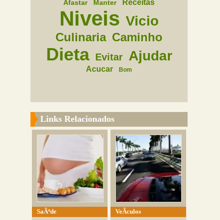
Receitas
Afastar
Manter
Niveis
Vicio
Culinaria
Caminho
Dieta
Ajudar
Evitar
Acucar
Bom
Links Relacionados
SaÃºde
VeÃ­culos