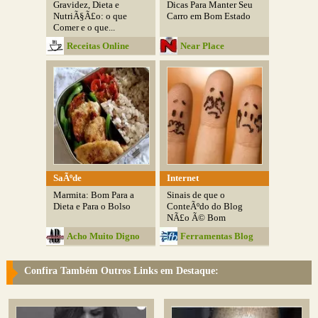
Gravidez, Dieta e
Dicas Para Manter Seu
NutriÃ§Ã£o: o que
Carro em Bom Estado
Comer e o que...
Receitas Online
Near Place
SaÃºde
Internet
Marmita: Bom Para a
Sinais de que o
Dieta e Para o Bolso
ConteÃºdo do Blog
NÃ£o Ã© Bom
Acho Muito Digno
Ferramentas Blog
Confira Também Outros Links em Destaque: