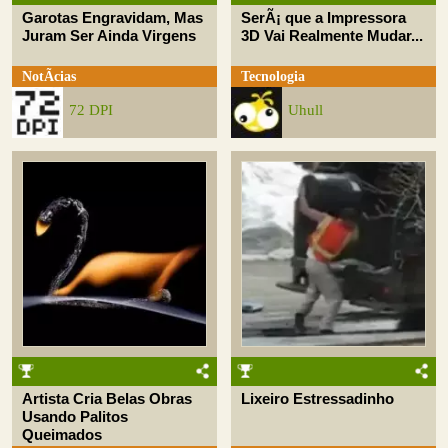
Garotas Engravidam, Mas
SerÃ¡ que a Impressora
Juram Ser Ainda Virgens
3D Vai Realmente Mudar...
NotÃ­cias
Tecnologia
72 DPI
Uhull
Artista Cria Belas Obras
Lixeiro Estressadinho
Usando Palitos
Queimados