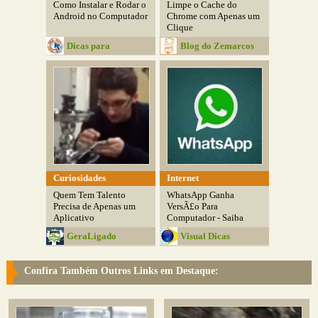
Como Instalar e Rodar o
Limpe o Cache do
Android no Computador
Chrome com Apenas um
Clique
Dicas para
Blog do Zemarcos
Computador
Curiosidades
Internet
Quem Tem Talento
WhatsApp Ganha
Precisa de Apenas um
VersÃ£o Para
Aplicativo
Computador - Saiba
Como...
GeraLigado
Visual Dicas
Confira Também Outros Links em Destaque: