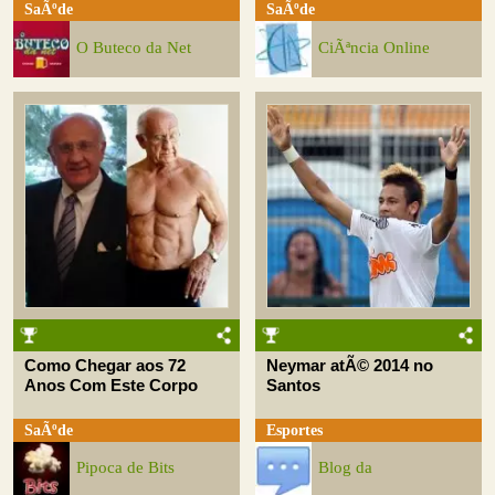
SaÃºde
SaÃºde
O Buteco da Net
CiÃªncia Online
Como Chegar aos 72
Neymar atÃ© 2014 no
Anos Com Este Corpo
Santos
SaÃºde
Esportes
Pipoca de Bits
Blog da