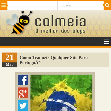
Beleza
Cinema e TV
Curiosidades
Esportes
Humor
Internet
Jogos
NotÃ­cias
Planeta
SaÃºde
Tecnologia
VeÃ­culos
Adulto
Sugerir Link
21
Como Traduzir Qualquer Site Para
PortuguÃªs
Adicionar Blog
May
Colmeia Exchange
Perguntas Frequentes
Sobre
Contato