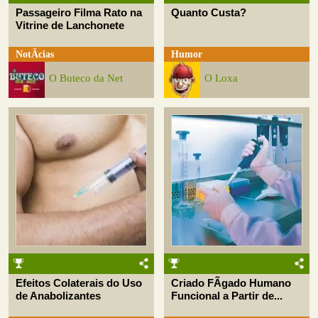
Passageiro Filma Rato na
Quanto Custa?
Vitrine de Lanchonete
NotÃ­cias
Humor
O Buteco da Net
O Loxa
Efeitos Colaterais do Uso
Criado FÃ­gado Humano
de Anabolizantes
Funcional a Partir de...