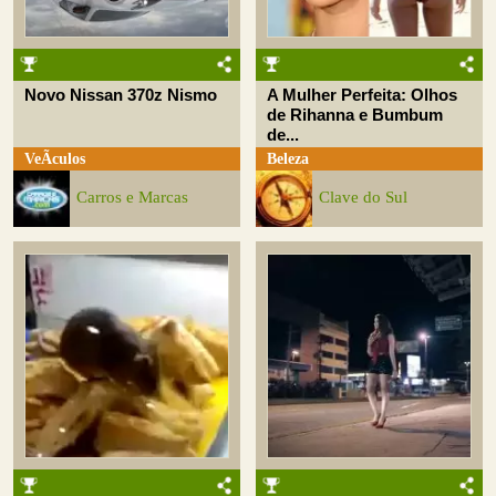
Novo Nissan 370z Nismo
A Mulher Perfeita: Olhos
de Rihanna e Bumbum
de...
VeÃ­culos
Beleza
Carros e Marcas
Clave do Sul