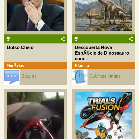
Bolso Cheio
Descoberta Nova
EspÃ©cie de Dinossauro
com...
NotÃ­cias
Planeta
Blog da
CiÃªncia Online