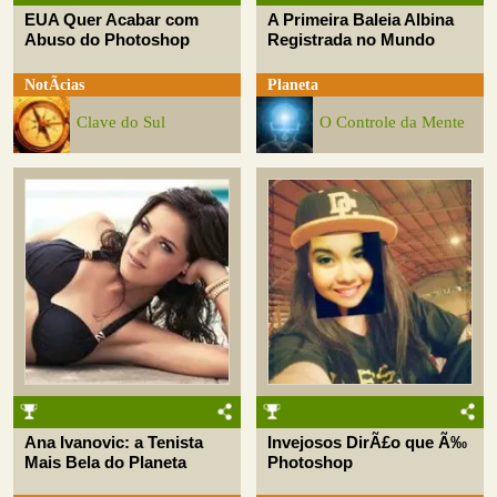
EUA Quer Acabar com
A Primeira Baleia Albina
Abuso do Photoshop
Registrada no Mundo
NotÃ­cias
Planeta
Clave do Sul
O Controle da Mente
Ana Ivanovic: a Tenista
Invejosos DirÃ£o que Ã‰
Mais Bela do Planeta
Photoshop