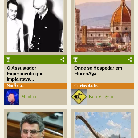
O Assustador
Onde se Hospedar em
Experimento que
FlorenÃ§a
Implantava...
NotÃ­cias
Curiosidades
Minilua
Para Viagem