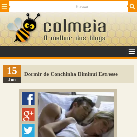
Beleza
Cinema e TV
Curiosidades
Esportes
Humor
Internet
Jogos
NotÃ­cias
Planeta
SaÃºde
Tecnologia
VeÃ­culos
Adulto
Sugerir Link
15
Dormir de Conchinha Diminui Estresse
Adicionar Blog
Jun
Colmeia Exchange
Perguntas Frequentes
Sobre
Contato