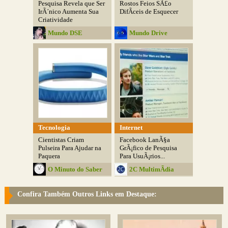
Pesquisa Revela que Ser
Rostos Feios SÃ£o
IrÃ´nico Aumenta Sua
DifÃ­ceis de Esquecer
Criatividade
Mundo DSE
Mundo Drive
Tecnologia
Internet
Cientistas Criam
Facebook LanÃ§a
Pulseira Para Ajudar na
GrÃ¡fico de Pesquisa
Paquera
Para UsuÃ¡rios...
O Minuto do Saber
2C MultimÃ­dia
Confira Também Outros Links em Destaque: