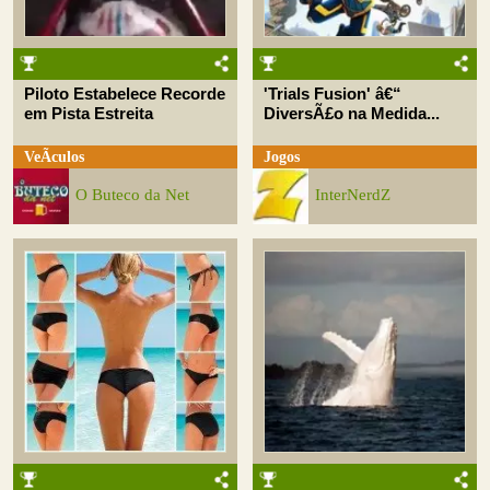
Piloto Estabelece Recorde
'Trials Fusion' â€“
em Pista Estreita
DiversÃ£o na Medida...
VeÃ­culos
Jogos
O Buteco da Net
InterNerdZ