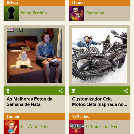
Beleza
Humor
Ponto Perdido
Baratonta
As Melhores Fotos da
Customizador Cria
Semana de Natal
Motocicleta Inspirada no...
Humor
VeÃ­culos
Ela tÃ¡ de Xico
O Buteco da Net