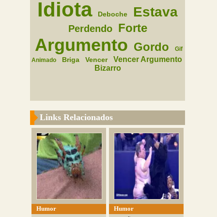
Idiota
Estava
Deboche
Forte
Perdendo
Argumento
Gordo
Gif
Vencer Argumento
Briga
Vencer
Animado
Bizarro
Links Relacionados
Humor
Humor