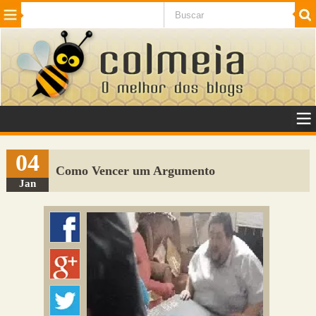
Beleza
Cinema e TV
Curiosidades
Esportes
Humor
Internet
Jogos
NotÃ­cias
Planeta
SaÃºde
Tecnologia
VeÃ­culos
Adulto
Sugerir Link
04
Como Vencer um Argumento
Adicionar Blog
Jan
Colmeia Exchange
Perguntas Frequentes
Sobre
Contato