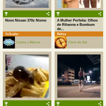
Novo Nissan 370z Nismo
A Mulher Perfeita: Olhos
de Rihanna e Bumbum
de...
VeÃ­culos
Beleza
Carros e Marcas
Clave do Sul