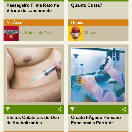
Passageiro Filma Rato na
Quanto Custa?
Vitrine de Lanchonete
NotÃ­cias
Humor
O Buteco da Net
O Loxa
Efeitos Colaterais do Uso
Criado FÃ­gado Humano
de Anabolizantes
Funcional a Partir de...