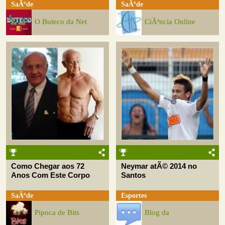
SaÃºde
SaÃºde
O Buteco da Net
CiÃªncia Online
Como Chegar aos 72
Neymar atÃ© 2014 no
Anos Com Este Corpo
Santos
SaÃºde
Esportes
Pipoca de Bits
Blog da