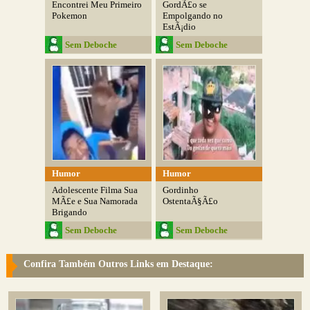
Encontrei Meu Primeiro
GordÃ£o se
Pokemon
Empolgando no
EstÃ¡dio
Sem Deboche
Sem Deboche
Humor
Humor
Adolescente Filma Sua
Gordinho
MÃ£e e Sua Namorada
OstentaÃ§Ã£o
Brigando
Sem Deboche
Sem Deboche
Confira Também Outros Links em Destaque: