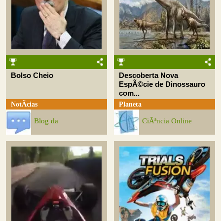
Bolso Cheio
Descoberta Nova
EspÃ©cie de Dinossauro
com...
NotÃ­cias
Planeta
Blog da
CiÃªncia Online