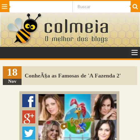
Beleza
Cinema e TV
Curiosidades
Esportes
Humor
Internet
Jogos
NotÃ­cias
Planeta
SaÃºde
Tecnologia
VeÃ­culos
Adulto
Sugerir Link
18
ConheÃ§a as Famosas de 'A Fazenda 2'
Adicionar Blog
Nov
Colmeia Exchange
Perguntas Frequentes
Sobre
Contato