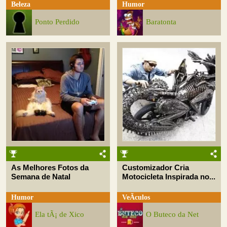
Beleza
Humor
Ponto Perdido
Baratonta
As Melhores Fotos da
Customizador Cria
Semana de Natal
Motocicleta Inspirada no...
Humor
VeÃ­culos
Ela tÃ¡ de Xico
O Buteco da Net