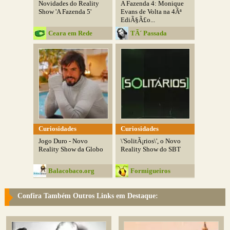
Novidades do Reality
A Fazenda 4: Monique
Show 'A Fazenda 5'
Evans de Volta na 4Âª
EdiÃ§Ã£o...
Ceara em Rede
TÃ´ Passada
Curiosidades
Curiosidades
Jogo Duro - Novo
\'SolitÃ¡rios\', o Novo
Reality Show da Globo
Reality Show do SBT
Balacobaco.org
Formigueiros
Confira Também Outros Links em Destaque: