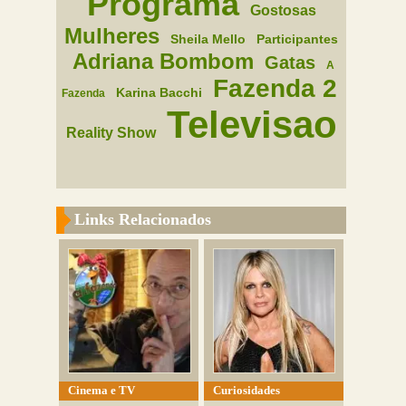
Programa
Gostosas
Mulheres
Sheila Mello
Participantes
Adriana Bombom
Gatas
A
Fazenda 2
Karina Bacchi
Fazenda
Televisao
Reality Show
Links Relacionados
Cinema e TV
Curiosidades