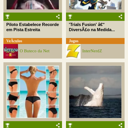
Piloto Estabelece Recorde
'Trials Fusion' â€“
em Pista Estreita
DiversÃ£o na Medida...
VeÃ­culos
Jogos
O Buteco da Net
InterNerdZ