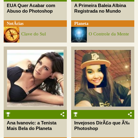
EUA Quer Acabar com
A Primeira Baleia Albina
Abuso do Photoshop
Registrada no Mundo
NotÃ­cias
Planeta
Clave do Sul
O Controle da Mente
Ana Ivanovic: a Tenista
Invejosos DirÃ£o que Ã‰
Mais Bela do Planeta
Photoshop