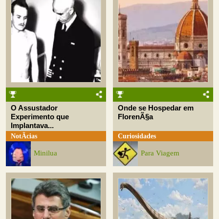
O Assustador
Onde se Hospedar em
Experimento que
FlorenÃ§a
Implantava...
NotÃ­cias
Curiosidades
Minilua
Para Viagem