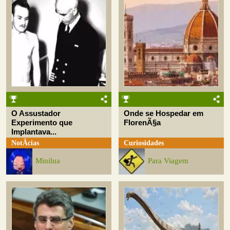
O Assustador
Onde se Hospedar em
Experimento que
FlorenÃ§a
Implantava...
NotÃ­cias
Curiosidades
Minilua
Para Viagem