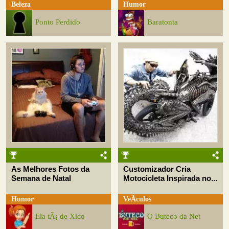
Beleza
Humor
Ponto Perdido
Baratonta
As Melhores Fotos da
Customizador Cria
Semana de Natal
Motocicleta Inspirada no...
Humor
VeÃ­culos
Ela tÃ¡ de Xico
O Buteco da Net