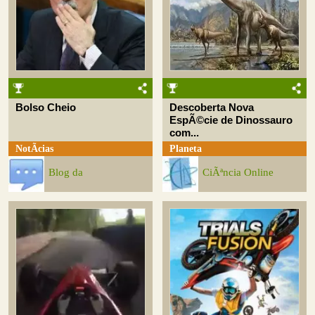
Bolso Cheio
Descoberta Nova
EspÃ©cie de Dinossauro
com...
NotÃ­cias
Planeta
Blog da
CiÃªncia Online