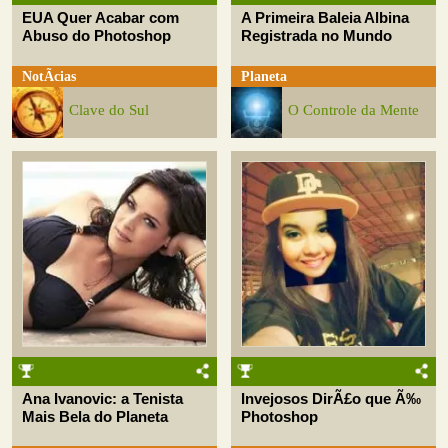
EUA Quer Acabar com
A Primeira Baleia Albina
Abuso do Photoshop
Registrada no Mundo
NotÃ­cias
Planeta
Clave do Sul
O Controle da Mente
Ana Ivanovic: a Tenista
Invejosos DirÃ£o que Ã‰
Mais Bela do Planeta
Photoshop