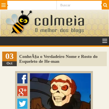
Beleza
Cinema e TV
Curiosidades
Esportes
Humor
Internet
Jogos
NotÃ­cias
Planeta
SaÃºde
Tecnologia
VeÃ­culos
Adulto
Sugerir Link
03
ConheÃ§a o Verdadeiro Nome e Rosto do
Esqueleto de He-man
Adicionar Blog
Oct
Colmeia Exchange
Perguntas Frequentes
Sobre
Contato