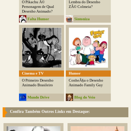
O Pikachu Ã©
Lembra do Desenho
Personagem de Qual
ZÃ© Colmeia?
Desenho Animado?
Falta Humor
Sintoniza
Cinema e TV
Humor
O Primeiro Desenho
ConheÃ§a o Desenho
Animado Brasileiro
Animado Family Guy
Mundo Drive
Blog do Veio
Confira Também Outros Links em Destaque: