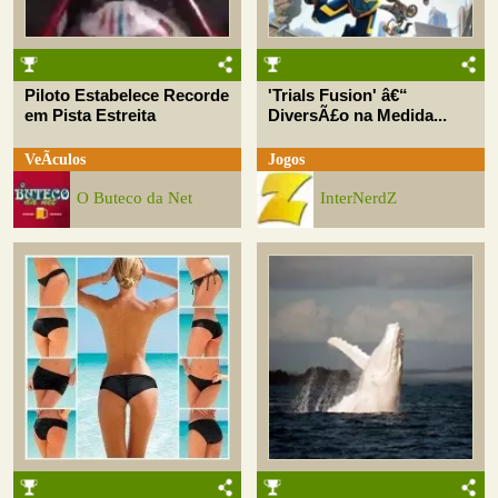
Piloto Estabelece Recorde
'Trials Fusion' â€“
em Pista Estreita
DiversÃ£o na Medida...
VeÃ­culos
Jogos
O Buteco da Net
InterNerdZ