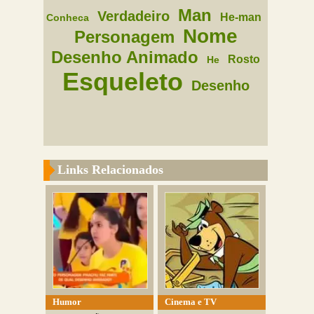
Man
Verdadeiro
He-man
Conheca
Nome
Personagem
Desenho Animado
Rosto
He
Esqueleto
Desenho
Links Relacionados
Humor
Cinema e TV