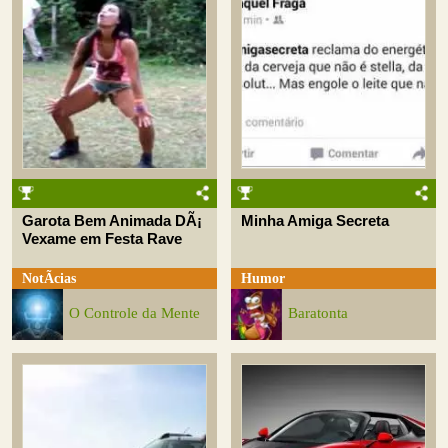
Garota Bem Animada DÃ¡
Minha Amiga Secreta
Vexame em Festa Rave
NotÃ­cias
Humor
O Controle da Mente
Baratonta