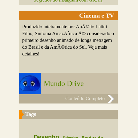
Cinema e TV
Produzido inteiramente por AnÃ©lio Latini
Filho, Sinfonia AmazÃ´nica Ã© considerado o
primeiro desenho animado de longa metragem
do Brasil e da AmÃ©rica do Sul. Veja mais
detalhes!
Mundo Drive
Conteúdo Completo
Tags
Desenho
Produzido