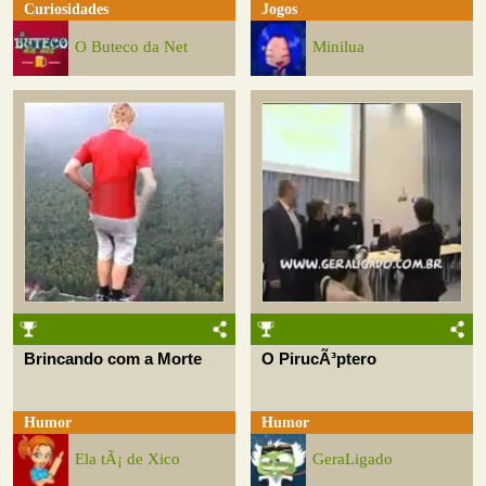
Curiosidades
Jogos
O Buteco da Net
Minilua
Brincando com a Morte
O PirucÃ³ptero
Humor
Humor
Ela tÃ¡ de Xico
GeraLigado