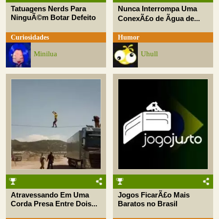
Tatuagens Nerds Para
Nunca Interrompa Uma
NinguÃ©m Botar Defeito
ConexÃ£o de Ãgua de...
Curiosidades
Humor
Minilua
Uhull
Atravessando Em Uma
Jogos FicarÃ£o Mais
Corda Presa Entre Dois...
Baratos no Brasil