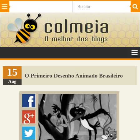
Beleza
Cinema e TV
Curiosidades
Esportes
Humor
Internet
Jogos
NotÃ­cias
Planeta
SaÃºde
Tecnologia
VeÃ­culos
Adulto
Sugerir Link
15
O Primeiro Desenho Animado Brasileiro
Adicionar Blog
Aug
Colmeia Exchange
Perguntas Frequentes
Sobre
Contato