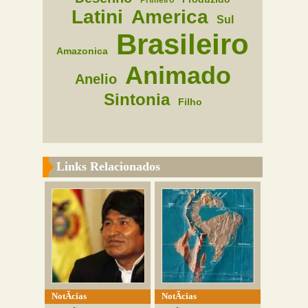
Primeiro
Latini
America
Sul
Brasileiro
Amazonica
Animado
Anelio
Sintonia
Filho
Links Relacionados
NotÃ­cias
NotÃ­cias