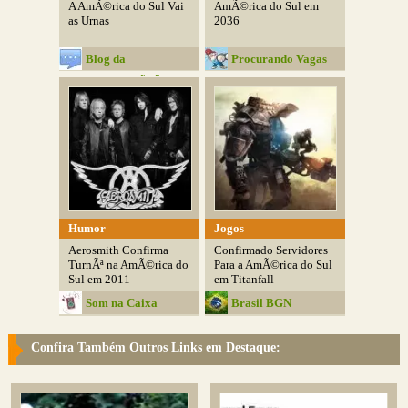
A AmÃ©rica do Sul Vai
AmÃ©rica do Sul em
as Urnas
2036
Blog da
Procurando Vagas
ComunicaÃ§Ã£o
Humor
Jogos
Aerosmith Confirma
Confirmado Servidores
TurnÃª na AmÃ©rica do
Para a AmÃ©rica do Sul
Sul em 2011
em Titanfall
Som na Caixa
Brasil BGN
Confira Também Outros Links em Destaque: