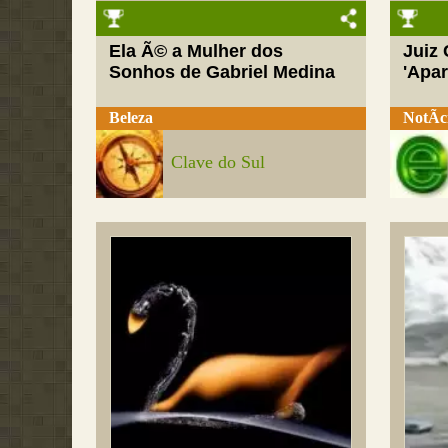
Ela Ã© a Mulher dos
Juiz
Sonhos de Gabriel Medina
'Apar
Beleza
NotÃ­c
Clave do Sul