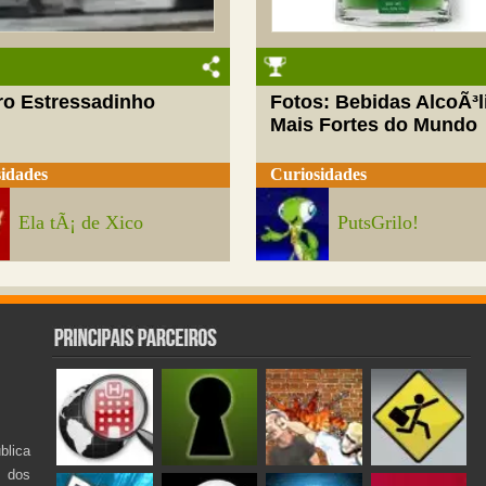
ro Estressadinho
Fotos: Bebidas AlcoÃ³l
Mais Fortes do Mundo
idades
Curiosidades
Ela tÃ¡ de Xico
PutsGrilo!
lica
s dos