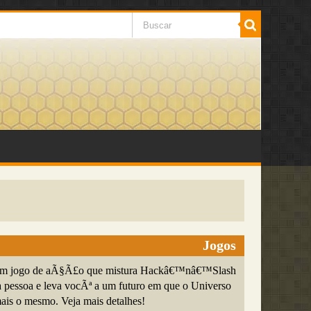
Jogos
m jogo de aÃ§Ã£o que mistura Hackâ€™nâ€™Slash
ra pessoa e leva vocÃª a um futuro em que o Universo
is o mesmo. Veja mais detalhes!