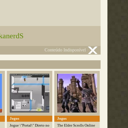
kanerdS
Conteúdo Indisponível
Jogos
Jogos
Jogue \"Portal\" Direto no
The Elder Scrolls Online