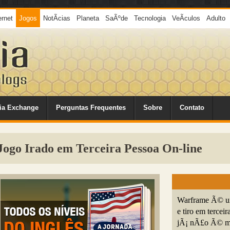
ernet
Jogos
NotÃ­cias
Planeta
SaÃºde
Tecnologia
VeÃ­culos
Adulto
ia Exchange
Perguntas Frequentes
Sobre
Contato
go Irado em Terceira Pessoa On-line
Warframe Ã© u
e tiro em tercei
jÃ¡ nÃ£o Ã© ma