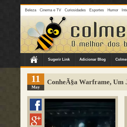
Beleza
Cinema e TV
Curiosidades
Esportes
Humor
Int
Sugerir Link
Adicionar Blog
Colme
11
ConheÃ§a Warframe, Um Jo
May