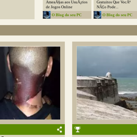
AmeaÃ§as aos UsuÃ¡rios
Gratuitos Que VocÃª
de Jogos Online
NÃ£o Pode...
O Blog do seu PC
O Blog do seu PC