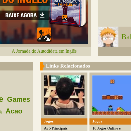
Ba
A Jornada do Autodidata em Inglês
Links Relacionados
e
Games
Acao
k
Jogos
Jogos
As 5 Principais
10 Jogos Online e