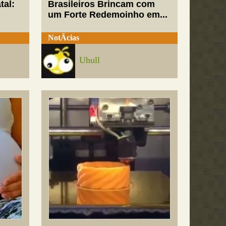
tal:
Brasileiros Brincam com
um Forte Redemoinho em...
NotÃ­cias
Uhull