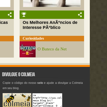
icas
Os Melhores AnÃºncios de
Interesse PÃºblico
Curiosidades
O Buteco da Net
Copie o código do nosso
selo
e ajude a divulgar a Colmeia
em seu blog.