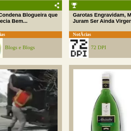
 Condena Blogueira que
Garotas Engravidam, 
ecia Bem...
Juram Ser Ainda Virge
ias
NotÃ­cias
Blogs e Blogs
72 DPI