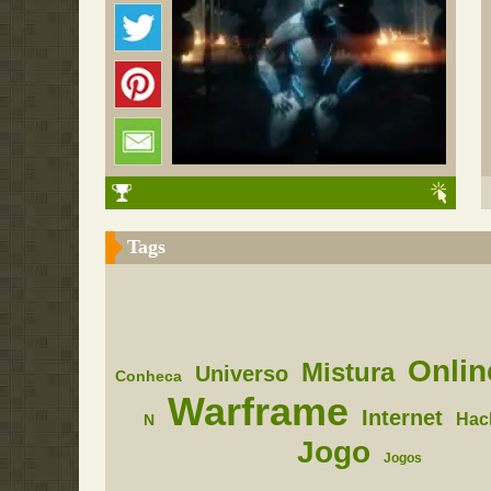
Tags
Onlin
Mistura
Universo
Conheca
Warframe
Internet
Hac
N
Jogo
Jogos