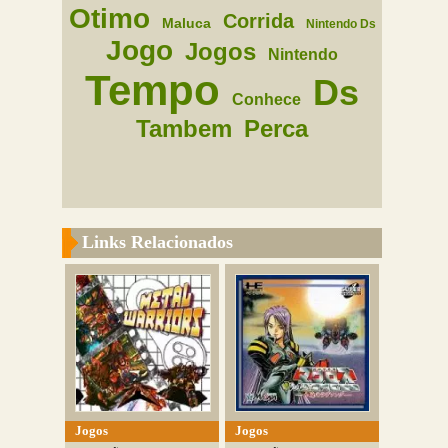
Otimo
Corrida
Maluca
Nintendo Ds
Jogo
Jogos
Nintendo
Tempo
Ds
Conhece
Tambem
Perca
Links Relacionados
Jogos
Jogos