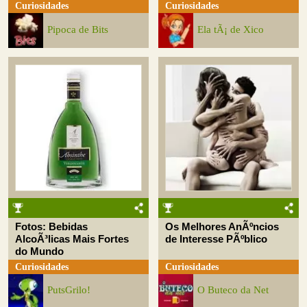
Curiosidades
Curiosidades
Pipoca de Bits
Ela tÃ¡ de Xico
Fotos: Bebidas
Os Melhores AnÃºncios
AlcoÃ³licas Mais Fortes
de Interesse PÃºblico
do Mundo
Curiosidades
Curiosidades
PutsGrilo!
O Buteco da Net