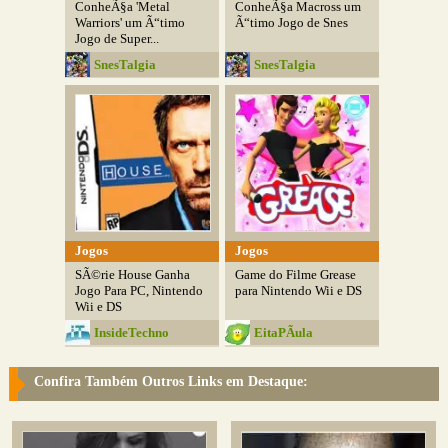
ConheÃ§a 'Metal
ConheÃ§a Macross um
Warriors' um Ã“timo
Ã“timo Jogo de Snes
Jogo de Super...
SnesTalgia
SnesTalgia
Jogos
Jogos
SÃ©rie House Ganha
Game do Filme Grease
Jogo Para PC, Nintendo
para Nintendo Wii e DS
Wii e DS
InsideTechno
EitaPÃ­ula
Confira Também Outros Links em Destaque: