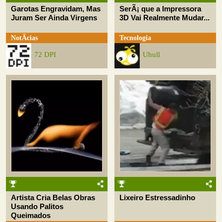
Garotas Engravidam, Mas
SerÃ¡ que a Impressora
Juram Ser Ainda Virgens
3D Vai Realmente Mudar...
NotÃ­cias
Tecnologia
72 DPI
Uhull
Artista Cria Belas Obras
Lixeiro Estressadinho
Usando Palitos
Queimados