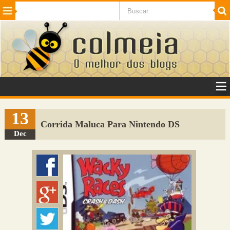
Beleza
Cinema e TV
Curiosidades
Esportes
Humor
Internet
Jogos
NotÃ­cias
Planeta
SaÃºde
Tecnologia
VeÃ­culos
Adulto
Sugerir Link
13
Corrida Maluca Para Nintendo DS
Adicionar Blog
Dec
Colmeia Exchange
Perguntas Frequentes
Sobre
Contato