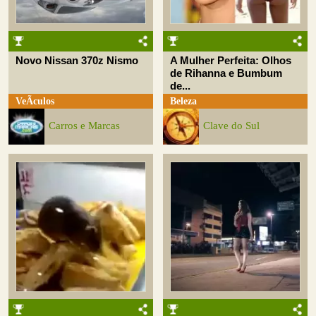
Novo Nissan 370z Nismo
A Mulher Perfeita: Olhos
de Rihanna e Bumbum
de...
VeÃ­culos
Beleza
Carros e Marcas
Clave do Sul