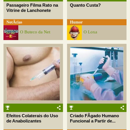
Passageiro Filma Rato na
Quanto Custa?
Vitrine de Lanchonete
NotÃ­cias
Humor
O Buteco da Net
O Loxa
Efeitos Colaterais do Uso
Criado FÃ­gado Humano
de Anabolizantes
Funcional a Partir de...