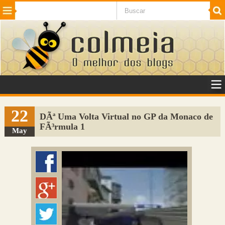
Beleza
Cinema e TV
Curiosidades
Esportes
Humor
Internet
Jogos
NotÃ­cias
Planeta
SaÃºde
Tecnologia
VeÃ­culos
Adulto
Sugerir Link
22
DÃª Uma Volta Virtual no GP da Monaco de
FÃ³rmula 1
Adicionar Blog
May
Colmeia Exchange
Perguntas Frequentes
Sobre
Contato