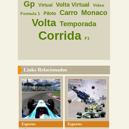
Gp
Volta Virtual
Virtual
Video
Carro
Monaco
Piloto
Formula 1
Volta
Temporada
Corrida
F1
Links Relacionados
Esportes
Esportes