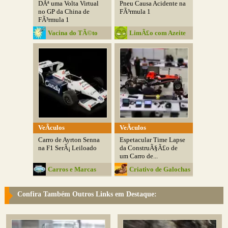
DÃª uma Volta Virtual
Pneu Causa Acidente na
no GP da China de
FÃ³rmula 1
FÃ³rmula 1
Vacina do TÃ©to
LimÃ£o com Azeite
VeÃ­culos
VeÃ­culos
Carro de Ayrton Senna
Espetacular Time Lapse
na F1 SerÃ¡ Leiloado
da ConstruÃ§Ã£o de
um Carro de...
Carros e Marcas
Criativo de Galochas
Confira Também Outros Links em Destaque: