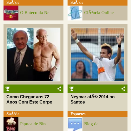
SaÃºde
SaÃºde
O Buteco da Net
CiÃªncia Online
Como Chegar aos 72
Neymar atÃ© 2014 no
Anos Com Este Corpo
Santos
SaÃºde
Esportes
Pipoca de Bits
Blog da