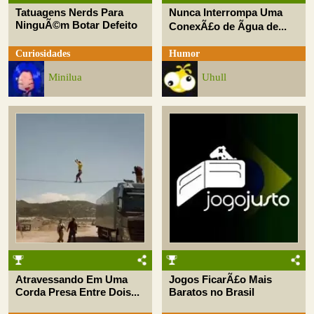
Tatuagens Nerds Para
Nunca Interrompa Uma
NinguÃ©m Botar Defeito
ConexÃ£o de Ãgua de...
Curiosidades
Humor
Minilua
Uhull
Atravessando Em Uma
Jogos FicarÃ£o Mais
Corda Presa Entre Dois...
Baratos no Brasil