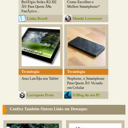
RelÃ³gio Seiko R2-D2
Como Escolher o
Ã© Para Quem Ã‰
Melhor Smartphone?
FanÃ¡tico...
Linka Brasil
Mundo Leoweezer
Tecnologia
Tecnologia
Asus LanÃ§a seu Tablet
Nophone, o Smartphone
Para Quem Ã© Viciado
em Celular
Carrapato Preto
O Blog do seu PC
Confira Também Outros Links em Destaque: