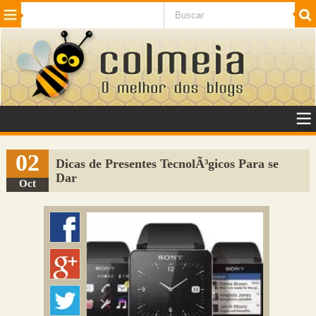
Beleza
Cinema e TV
Curiosidades
Esportes
Humor
Internet
Jogos
NotÃ­cias
Planeta
SaÃºde
Tecnologia
VeÃ­culos
Adulto
Sugerir Link
02
Dicas de Presentes TecnolÃ³gicos Para se
Dar
Adicionar Blog
Oct
Colmeia Exchange
Perguntas Frequentes
Sobre
Contato