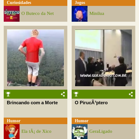
Curiosidades
Jogos
O Buteco da Net
Minilua
Brincando com a Morte
O PirucÃ³ptero
Humor
Humor
Ela tÃ¡ de Xico
GeraLigado