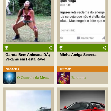
Garota Bem Animada DÃ¡
Minha Amiga Secreta
Vexame em Festa Rave
NotÃ­cias
Humor
O Controle da Mente
Baratonta