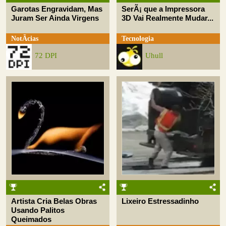
Garotas Engravidam, Mas
SerÃ¡ que a Impressora
Juram Ser Ainda Virgens
3D Vai Realmente Mudar...
NotÃ­cias
Tecnologia
72 DPI
Uhull
Artista Cria Belas Obras
Lixeiro Estressadinho
Usando Palitos
Queimados