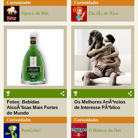
Curiosidades
Curiosidades
Pipoca de Bits
Ela tÃ¡ de Xico
Fotos: Bebidas
Os Melhores AnÃºncios
AlcoÃ³licas Mais Fortes
de Interesse PÃºblico
do Mundo
Curiosidades
Curiosidades
PutsGrilo!
O Buteco da Net