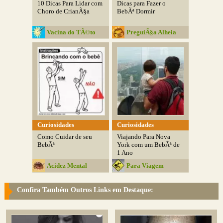
10 Dicas Para Lidar com
Dicas para Fazer o
Choro de CrianÃ§a
BebÃª Dormir
Vacina do TÃ©to
PreguiÃ§a Alheia
Curiosidades
Curiosidades
Como Cuidar de seu
Viajando Para Nova
BebÃª
York com um BebÃª de
1 Ano
Acidez Mental
Para Viagem
Confira Também Outros Links em Destaque: