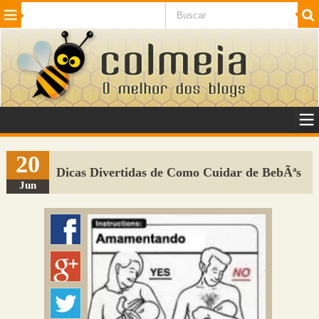
Beleza
Cinema e TV
Curiosidades
Esportes
Humor
Internet
Jogos
NotÃ­cias
Planeta
SaÃºde
Tecnologia
VeÃ­culos
Adulto
Sugerir Link
20
Dicas Divertidas de Como Cuidar de BebÃªs
Adicionar Blog
Jun
Colmeia Exchange
Perguntas Frequentes
Sobre
Contato