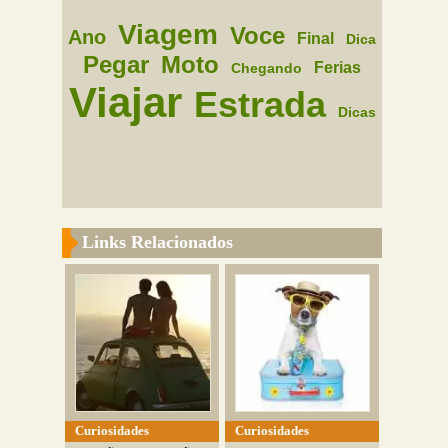
Viagem
Voce
Ano
Final
Dica
Pegar
Moto
Ferias
Chegando
Viajar
Estrada
Dicas
Links Relacionados
Curiosidades
Curiosidades