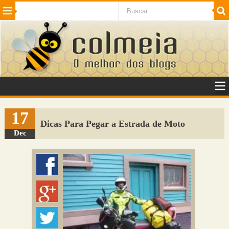
Beleza
Cinema e TV
Curiosidades
Esportes
Humor
Internet
Jogos
NotÃ­cias
Planeta
SaÃºde
Tecnologia
VeÃ­culos
Adulto
Sugerir Link
17
Dicas Para Pegar a Estrada de Moto
Adicionar Blog
Dec
Colmeia Exchange
Perguntas Frequentes
Sobre
Contato