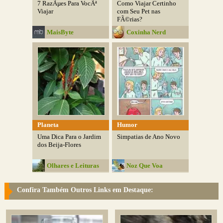
7 RazÃµes Para VocÃª
Como Viajar Certinho
Viajar
com Seu Pet nas
FÃ©rias?
MaisByte
Coxinha Nerd
Planeta
Humor
Uma Dica Para o Jardim
Simpatias de Ano Novo
dos Beija-Flores
Olhares e Leituras
Noz Que Voa
Confira Também Outros Links em Destaque: