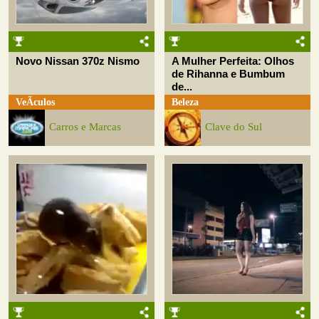
Novo Nissan 370z Nismo
A Mulher Perfeita: Olhos
de Rihanna e Bumbum
de...
VeÃ­culos
Beleza
Carros e Marcas
Clave do Sul