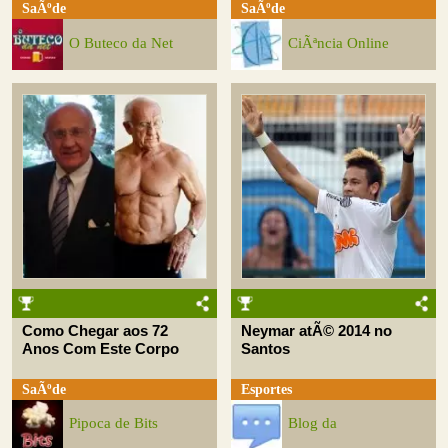
SaÃºde
SaÃºde
O Buteco da Net
CiÃªncia Online
Como Chegar aos 72
Neymar atÃ© 2014 no
Anos Com Este Corpo
Santos
SaÃºde
Esportes
Pipoca de Bits
Blog da