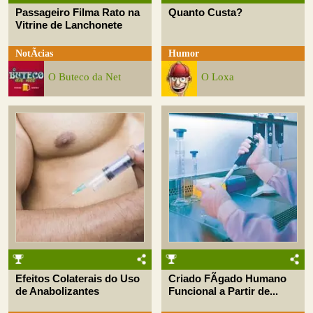
Passageiro Filma Rato na
Quanto Custa?
Vitrine de Lanchonete
NotÃ­cias
Humor
O Buteco da Net
O Loxa
Efeitos Colaterais do Uso
Criado FÃ­gado Humano
de Anabolizantes
Funcional a Partir de...