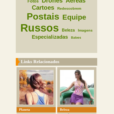
Drones
Aereas
Fotos
Cartoes
Redescobrem
Postais
Equipe
Russos
Beleza
Imagens
Especializadas
Baloes
Links Relacionados
Planeta
Beleza