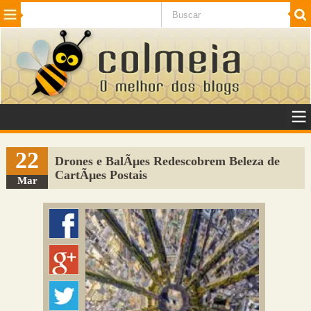
Beleza
Cinema e TV
Curiosidades
Esportes
Humor
Internet
Jogos
NotÃ­cias
Planeta
SaÃºde
Tecnologia
VeÃ­culos
Adulto
Sugerir Link
22
Drones e BalÃµes Redescobrem Beleza de
CartÃµes Postais
Adicionar Blog
Mar
Colmeia Exchange
Perguntas Frequentes
Sobre
Contato