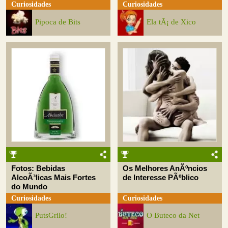
Curiosidades
Curiosidades
Pipoca de Bits
Ela tÃ¡ de Xico
Fotos: Bebidas
Os Melhores AnÃºncios
AlcoÃ³licas Mais Fortes
de Interesse PÃºblico
do Mundo
Curiosidades
Curiosidades
PutsGrilo!
O Buteco da Net