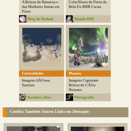
A Beleza da Natureza e
ColetÃ¢nea de Fotos da
das Mulheres Juntas em
Bela Ex-BBB Cacau
Fotos
Blog do Binhuh
Mundo DSE
Curiosidades
Planeta
Imagens AÃ©reas
Imagens Capturam
Surreais
Beleza do CÃ©u
Noturno
Bandeira Dois
Photografia
Confira Também Outros Links em Destaque: