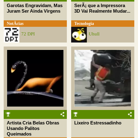
Garotas Engravidam, Mas
SerÃ¡ que a Impressora
Juram Ser Ainda Virgens
3D Vai Realmente Mudar...
NotÃ­cias
Tecnologia
72 DPI
Uhull
Artista Cria Belas Obras
Lixeiro Estressadinho
Usando Palitos
Queimados