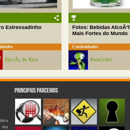
ro Estressadinho
Fotos: Bebidas AlcoÃ³l
Mais Fortes do Mundo
idades
Curiosidades
Ela tÃ¡ de Xico
PutsGrilo!
lica
s dos