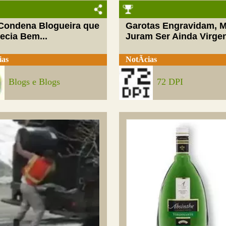
 Condena Blogueira que
Garotas Engravidam, 
ecia Bem...
Juram Ser Ainda Virge
ias
NotÃ­cias
Blogs e Blogs
72 DPI