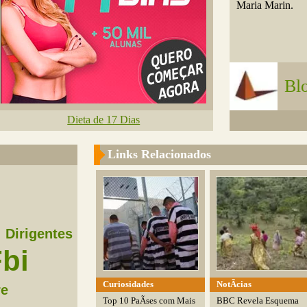
Maria Marin.
Bl
Dieta de 17 Dias
Links Relacionados
Dirigentes
bi
Curiosidades
NotÃ­cias
re
Top 10 PaÃ­ses com Mais
BBC Revela Esquema