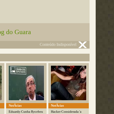
og do Guara
Conteúdo Indisponível
NotÃ­cias
NotÃ­cias
Eduardo Cunha Recebeu
Hacker Considerada 'a