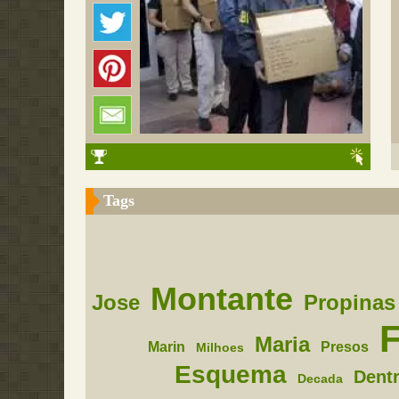
Tags
Montante
Jose
Propinas
F
Maria
Marin
Presos
Milhoes
Esquema
Dent
Decada