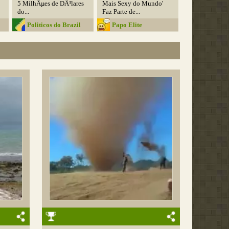
5 MilhÃµes de DÃ³lares
Mais Sexy do Mundo'
do...
Faz Parte de...
Politicos do Brazil
Papo Elite