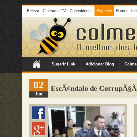
Beleza
Cinema e TV
Curiosidades
Esportes
Humor
Int
Sugerir Link
Adicionar Blog
Colme
02
EscÃ¢ndalo de CorrupÃ§Ã
Jun