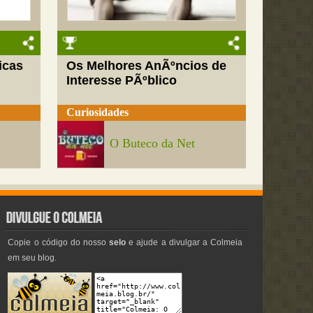
icas
Os Melhores AnÃºncios de
Interesse PÃºblico
Curiosidades
O Buteco da Net
Copie o código do nosso
selo
e ajude a divulgar a Colmeia
em seu blog.