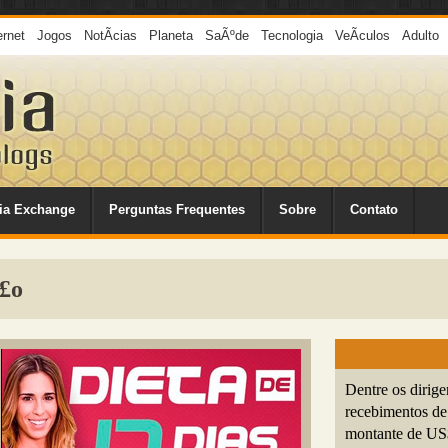
ernet
Jogos
NotÃ­cias
Planeta
SaÃºde
Tecnologia
VeÃ­culos
Adulto
ia Exchange
Perguntas Frequentes
Sobre
Contato
£o
Dentre os dirig
recebimentos d
montante de US