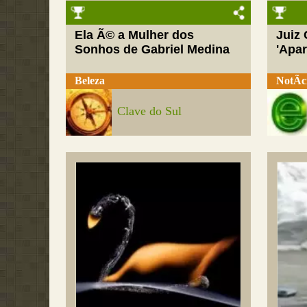
Ela Ã© a Mulher dos
Juiz
Sonhos de Gabriel Medina
'Apar
Beleza
NotÃ­c
Clave do Sul