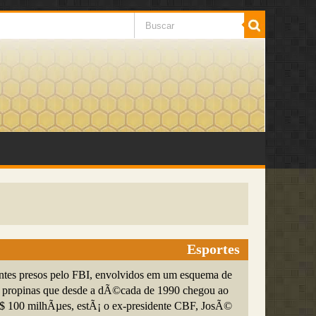
Esportes
entes presos pelo FBI, envolvidos em um esquema de
e propinas que desde a dÃ©cada de 1990 chegou ao
$ 100 milhÃµes, estÃ¡ o ex-presidente CBF, JosÃ©