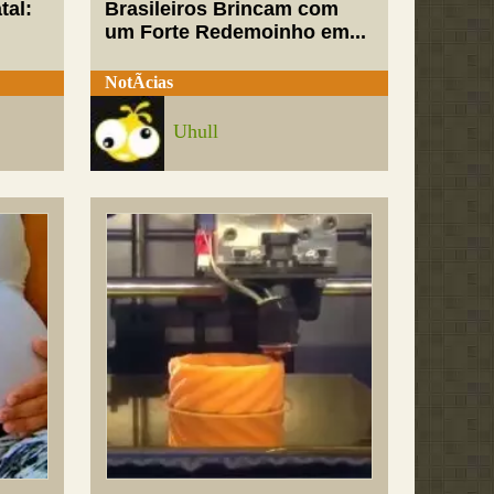
tal:
Brasileiros Brincam com
um Forte Redemoinho em...
NotÃ­cias
Uhull