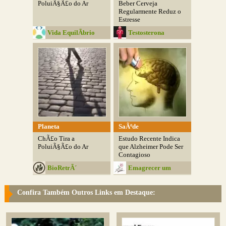
PoluiÃ§Ã£o do Ar
Beber Cerveja
Regularmente Reduz o
Estresse
Vida EquilÃ­brio
Testosterona
Planeta
SaÃºde
ChÃ£o Tira a
Estudo Recente Indica
PoluiÃ§Ã£o do Ar
que Alzheimer Pode Ser
Contagioso
BioRetrÃ´
Emagrecer um
Desafio
Confira Também Outros Links em Destaque: