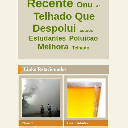
Recente
Onu
Ar
Telhado Que
Despolui
Estudo
Estudantes
Poluicao
Melhora
Telhado
Links Relacionados
Planeta
Curiosidades