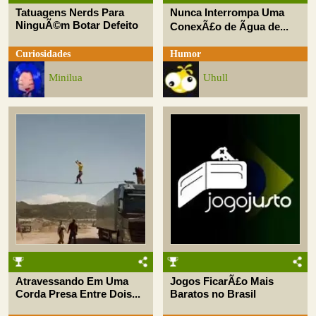
Tatuagens Nerds Para
Nunca Interrompa Uma
NinguÃ©m Botar Defeito
ConexÃ£o de Ãgua de...
Curiosidades
Humor
Minilua
Uhull
Atravessando Em Uma
Jogos FicarÃ£o Mais
Corda Presa Entre Dois...
Baratos no Brasil