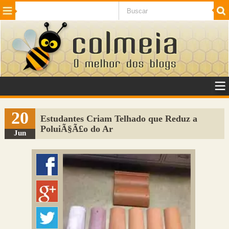
Beleza
Cinema e TV
Curiosidades
Esportes
Humor
Internet
Jogos
NotÃ­cias
Planeta
SaÃºde
Tecnologia
VeÃ­culos
Adulto
Sugerir Link
20
Estudantes Criam Telhado que Reduz a
PoluiÃ§Ã£o do Ar
Adicionar Blog
Jun
Colmeia Exchange
Perguntas Frequentes
Sobre
Contato