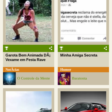
Garota Bem Animada DÃ¡
Minha Amiga Secreta
Vexame em Festa Rave
NotÃ­cias
Humor
O Controle da Mente
Baratonta