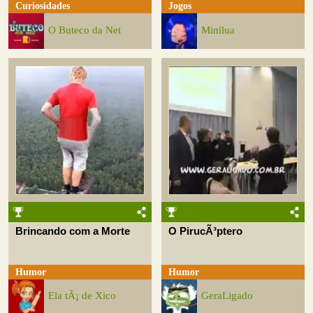
Curiosidades
Jogos
O Buteco da Net
Minilua
Brincando com a Morte
O PirucÃ³ptero
Humor
Humor
Ela tÃ¡ de Xico
GeraLigado