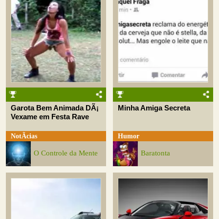
Garota Bem Animada DÃ¡
Minha Amiga Secreta
Vexame em Festa Rave
NotÃ­cias
Humor
O Controle da Mente
Baratonta