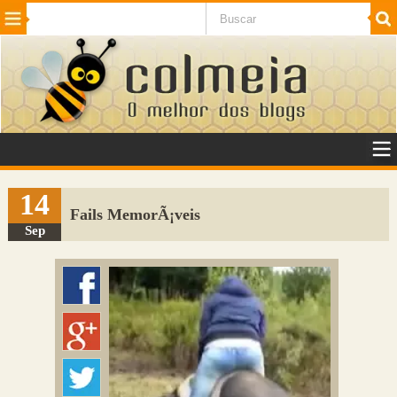
Beleza
Cinema e TV
Curiosidades
Esportes
Humor
Internet
Jogos
NotÃ­cias
Planeta
SaÃºde
Tecnologia
VeÃ­culos
Adulto
Sugerir Link
14
Fails MemorÃ¡veis
Adicionar Blog
Sep
Colmeia Exchange
Perguntas Frequentes
Sobre
Contato