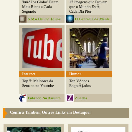
'IrmÃ£os Globo' Ficam
15 Imagens que Provam
Mais Ricos a Cada
que o Mundo EstÃ¡
Segundo
Cada Dia Pior
NÃ£o Deu no Jornal
O Controle da Mente
Nacional
Internet
Humor
Top 5: Melhores da
Top VÃ­deos
Semana no Youtube
EngraÃ§ados
Falando No Assunto
Zuados
Confira Também Outros Links em Destaque: