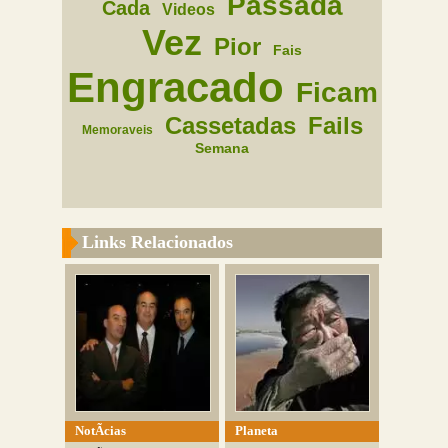
Passada
Cada
Videos
Vez
Pior
Fais
Engracado
Ficam
Cassetadas
Fails
Memoraveis
Semana
Links Relacionados
NotÃ­cias
Planeta