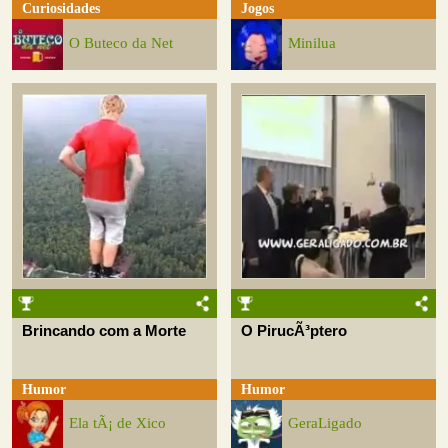
Curiosidades
Jogos
O Buteco da Net
Minilua
Brincando com a Morte
O PirucÃ³ptero
Humor
Humor
Ela tÃ¡ de Xico
GeraLigado