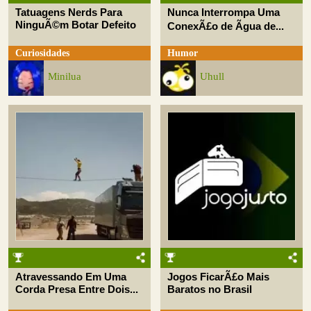
Tatuagens Nerds Para
Nunca Interrompa Uma
NinguÃ©m Botar Defeito
ConexÃ£o de Ãgua de...
Curiosidades
Humor
Minilua
Uhull
Atravessando Em Uma
Jogos FicarÃ£o Mais
Corda Presa Entre Dois...
Baratos no Brasil