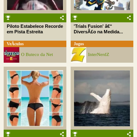
Piloto Estabelece Recorde
'Trials Fusion' â€“
em Pista Estreita
DiversÃ£o na Medida...
VeÃ­culos
Jogos
O Buteco da Net
InterNerdZ