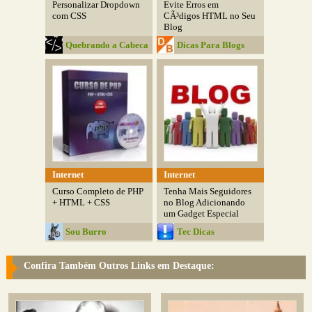
Personalizar Dropdown
Evite Erros em
com CSS
CÃ³digos HTML no Seu
Blog
Quebrando a Cabeca
Dicas Para Blogs
Internet
Internet
Curso Completo de PHP
Tenha Mais Seguidores
+ HTML + CSS
no Blog Adicionando
um Gadget Especial
Sou Burro
Tec Dicas
Confira Também Outros Links em Destaque: