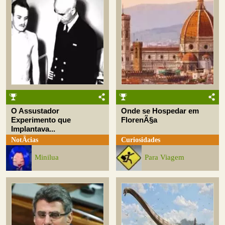
O Assustador
Onde se Hospedar em
Experimento que
FlorenÃ§a
Implantava...
NotÃ­cias
Curiosidades
Minilua
Para Viagem