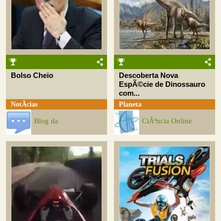
Bolso Cheio
Descoberta Nova
EspÃ©cie de Dinossauro
com...
NotÃ­cias
Planeta
Blog da
CiÃªncia Online