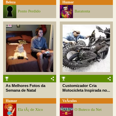
Beleza
Humor
Ponto Perdido
Baratonta
As Melhores Fotos da
Customizador Cria
Semana de Natal
Motocicleta Inspirada no...
Humor
VeÃ­culos
Ela tÃ¡ de Xico
O Buteco da Net