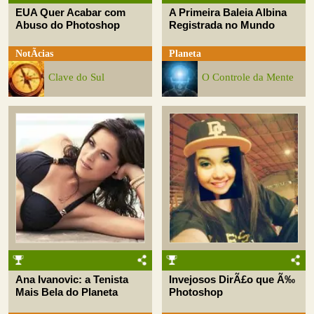
EUA Quer Acabar com
A Primeira Baleia Albina
Abuso do Photoshop
Registrada no Mundo
NotÃ­cias
Planeta
Clave do Sul
O Controle da Mente
Ana Ivanovic: a Tenista
Invejosos DirÃ£o que Ã‰
Mais Bela do Planeta
Photoshop