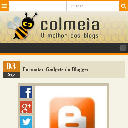
Beleza
Cinema e TV
Curiosidades
Esportes
Humor
Internet
Jogos
NotÃ­cias
Planeta
SaÃºde
Tecnologia
VeÃ­culos
Adulto
Sugerir Link
03
Formatar Gadgets do Blogger
Adicionar Blog
Sep
Colmeia Exchange
Perguntas Frequentes
Sobre
Contato