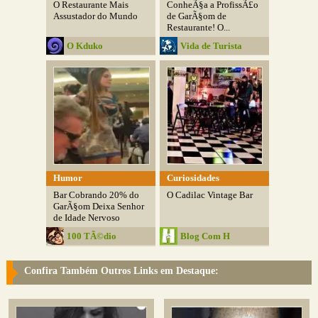
O Restaurante Mais
ConheÃ§a a ProfissÃ£o
Assustador do Mundo
de GarÃ§om de
Restaurante! O...
O Kduko
Vida de Turista
Humor
Curiosidades
Bar Cobrando 20% do
O Cadilac Vintage Bar
GarÃ§om Deixa Senhor
de Idade Nervoso
100 TÃ©dio
Blog Com H
Confira Também Outros Links em Destaque: