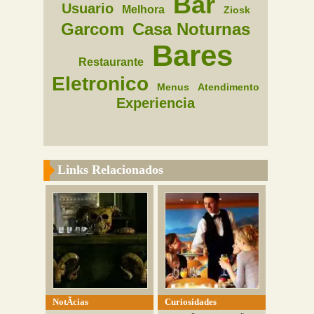
Bar
Usuario
Melhora
Ziosk
Garcom
Casa Noturnas
Bares
Restaurante
Eletronico
Menus
Atendimento
Experiencia
Links Relacionados
NotÃ­cias
Curiosidades