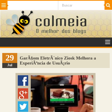
Beleza
Cinema e TV
Curiosidades
Esportes
Humor
Internet
Jogos
NotÃ­cias
Planeta
SaÃºde
Tecnologia
VeÃ­culos
Adulto
Sugerir Link
29
GarÃ§om EletrÃ´nico Ziosk Melhora a
ExperiÃªncia de UsuÃ¡rio
Adicionar Blog
Jul
Colmeia Exchange
Perguntas Frequentes
Sobre
Contato