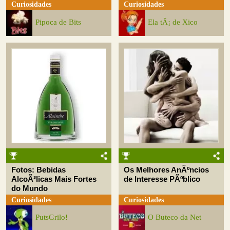
Curiosidades
Curiosidades
Pipoca de Bits
Ela tÃ¡ de Xico
Fotos: Bebidas
Os Melhores AnÃºncios
AlcoÃ³licas Mais Fortes
de Interesse PÃºblico
do Mundo
Curiosidades
Curiosidades
PutsGrilo!
O Buteco da Net