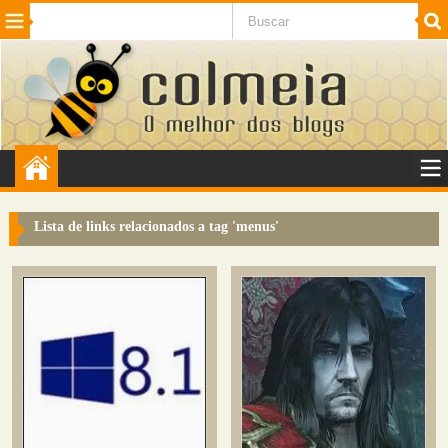
Beleza
Cinema e TV
Curiosidades
Esportes
Humor
Internet
Jogos
NotÃ­cias
Planeta
SaÃºde
Tecnologia
VeÃ­culos
Adulto
Sugerir Link
Lista de links relacionados a tag '
menus
'
Adicionar Blog
Colmeia Exchange
Perguntas Frequentes
Sobre
Contato