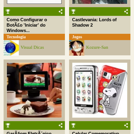
Como Configurar o
Castlevania: Lords of
BotÃ£o 'Iniciar' do
Shadow 2
Windows...
Tecnologia
Jogos
Visual Dicas
Kozure-San
GarÃ§om EletrÃ´nico
Celular Comemorativo