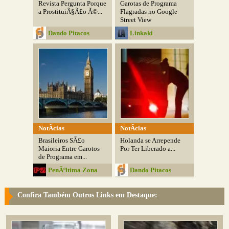
Revista Pergunta Porque
Garotas de Programa
a ProstituiÃ§Ã£o Ã©...
Flagradas no Google
Street View
Dando Pitacos
Linkaki
NotÃ­cias
NotÃ­cias
Brasileiros SÃ£o
Holanda se Arrepende
Maioria Entre Garotos
Por Ter Liberado a...
de Programa em...
PenÃºltima Zona
Dando Pitacos
Confira Também Outros Links em Destaque: