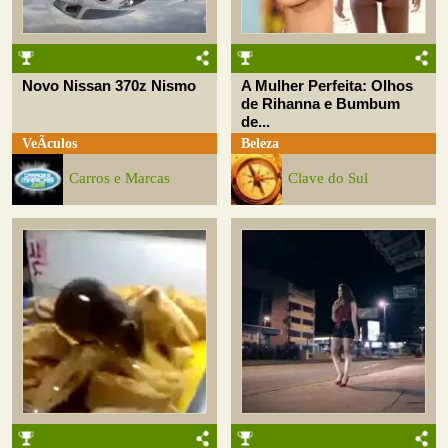
Novo Nissan 370z Nismo
A Mulher Perfeita: Olhos
de Rihanna e Bumbum
de...
VeÃ­culos
Beleza
Carros e Marcas
Clave do Sul