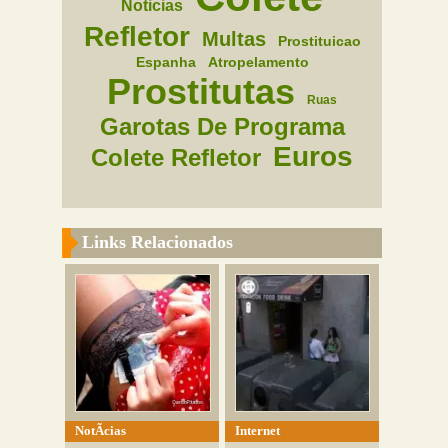
Noticias
Refletor
Multas
Prostituicao
Espanha
Atropelamento
Prostitutas
Ruas
Garotas De Programa
Euros
Colete Refletor
Links Relacionados
NotÃ­cias
Internet