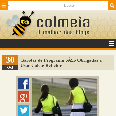
Beleza
Cinema e TV
Curiosidades
Esportes
Humor
Internet
Jogos
NotÃ­cias
Planeta
SaÃºde
Tecnologia
VeÃ­culos
Adulto
Sugerir Link
30
Garotas de Programa SÃ£o Obrigadas a
Usar Colete Refletor
Adicionar Blog
Oct
Colmeia Exchange
Perguntas Frequentes
Sobre
Contato