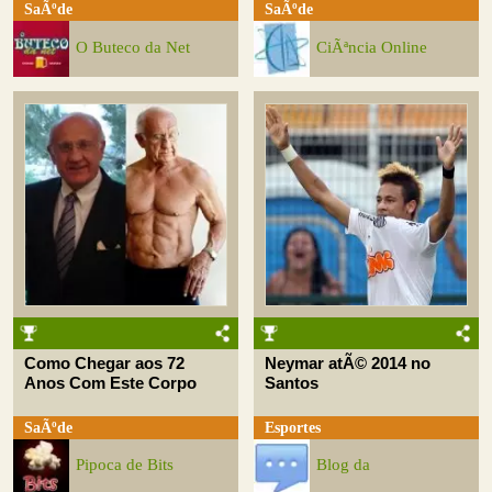
SaÃºde
SaÃºde
O Buteco da Net
CiÃªncia Online
Como Chegar aos 72
Neymar atÃ© 2014 no
Anos Com Este Corpo
Santos
SaÃºde
Esportes
Pipoca de Bits
Blog da