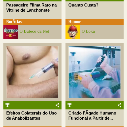
Passageiro Filma Rato na
Quanto Custa?
Vitrine de Lanchonete
NotÃ­cias
Humor
O Buteco da Net
O Loxa
Efeitos Colaterais do Uso
Criado FÃ­gado Humano
de Anabolizantes
Funcional a Partir de...