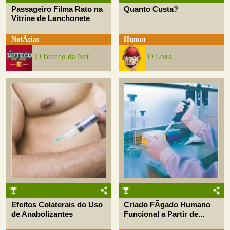
Passageiro Filma Rato na
Quanto Custa?
Vitrine de Lanchonete
NotÃ­cias
Humor
O Buteco da Net
O Loxa
Efeitos Colaterais do Uso
Criado FÃ­gado Humano
de Anabolizantes
Funcional a Partir de...