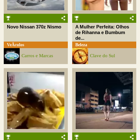
Novo Nissan 370z Nismo
A Mulher Perfeita: Olhos
de Rihanna e Bumbum
de...
VeÃ­culos
Beleza
Carros e Marcas
Clave do Sul