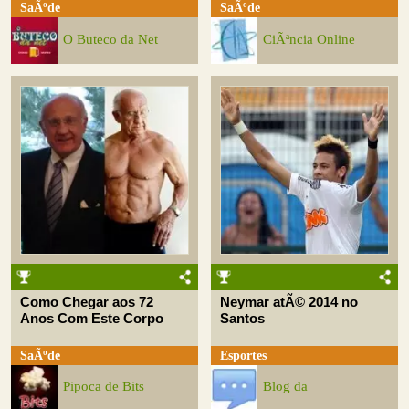
SaÃºde
SaÃºde
O Buteco da Net
CiÃªncia Online
Como Chegar aos 72
Neymar atÃ© 2014 no
Anos Com Este Corpo
Santos
SaÃºde
Esportes
Pipoca de Bits
Blog da