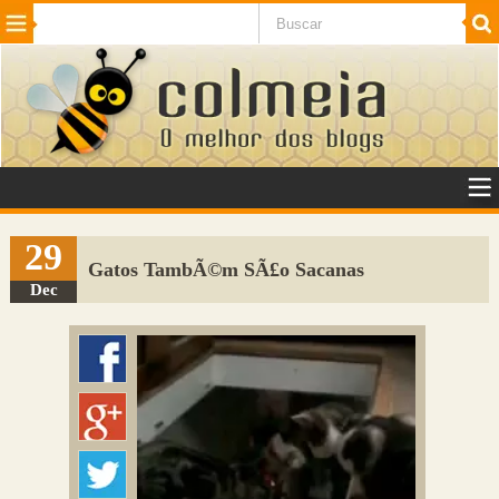
Beleza
Cinema e TV
Curiosidades
Esportes
Humor
Internet
Jogos
NotÃ­cias
Planeta
SaÃºde
Tecnologia
VeÃ­culos
Adulto
Sugerir Link
29
Gatos TambÃ©m SÃ£o Sacanas
Adicionar Blog
Dec
Colmeia Exchange
Perguntas Frequentes
Sobre
Contato