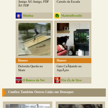
Amigo Ã© Amigo, FDP
Caindo da Escada
Ã© FDP
Minilua
MadeinBrasilis
Humor
Humor
Dolorida Queda no
Gato CaÃ§ando no
Skate
AquÃ¡rio
O Buteco da Net
Ela tÃ¡ de Xico
Confira Também Outros Links em Destaque: