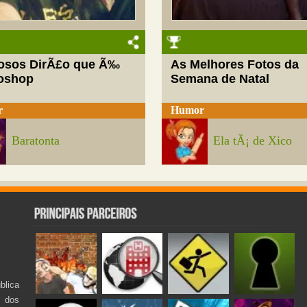
josos DirÃ£o que Ã‰
As Melhores Fotos da
oshop
Semana de Natal
r
Humor
Baratonta
Ela tÃ¡ de Xico
lica
s dos