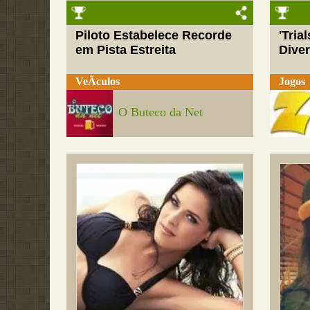
Piloto Estabelece Recorde
'Tria
em Pista Estreita
Dive
VeÃ­culos
Jogos
O Buteco da Net