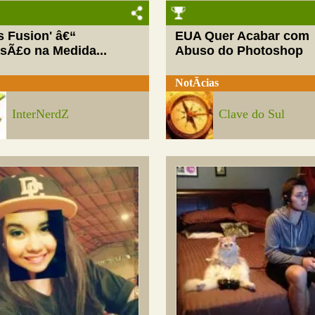
ls Fusion' â€“
EUA Quer Acabar com
rsÃ£o na Medida...
Abuso do Photoshop
NotÃ­cias
InterNerdZ
Clave do Sul