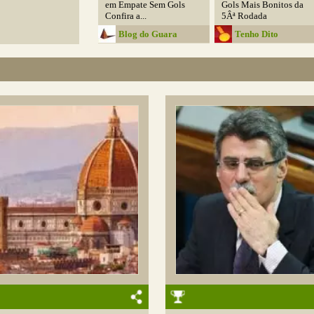
em Empate Sem Gols
Gols Mais Bonitos da
Confira a...
5Âª Rodada
Blog do Guara
Tenho Dito