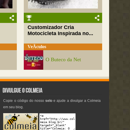
Customizador Cria
Motocicleta Inspirada no...
VeÃ­culos
O Buteco da Net
Copie o código do nosso
selo
e ajude a divulgar a Colmeia
em seu blog.