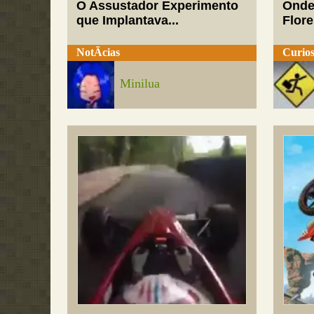
O Assustador Experimento
Onde
que Implantava...
Flor
NotÃ­cias
Curios
Minilua