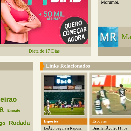
Morumbi.
Ma
Dieta de 17 Dias
Links Relacionados
leirao
a
Empate
Esportes
Esportes
Rodada
go
LeÃ£o Segura a Raposa
BrasileirÃ£o 2011: os