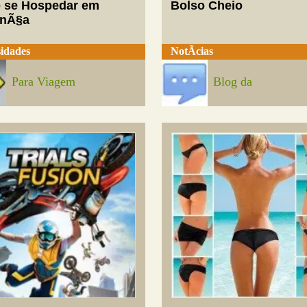
 se Hospedar em
Bolso Cheio
enÃ§a
idades
NotÃ­cias
Para Viagem
Blog da