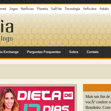
ernet
Jogos
NotÃ­cias
Planeta
SaÃºde
Tecnologia
VeÃ­culos
Adulto
ia Exchange
Perguntas Frequentes
Sobre
Contato
Mais um fim de 
vocÃª confere o
Brasileiro. Com