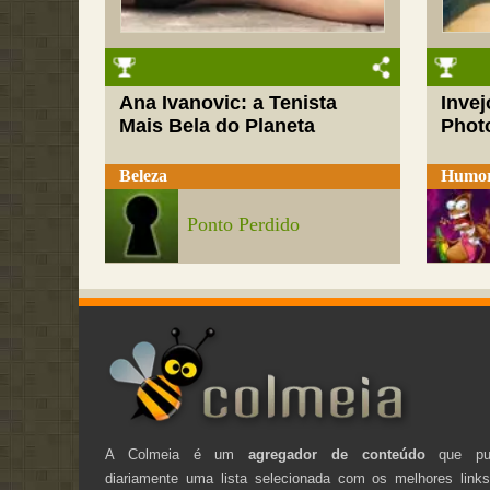
Ana Ivanovic: a Tenista
Inve
Mais Bela do Planeta
Phot
Beleza
Humo
Ponto Perdido
A Colmeia é um
agregador de conteúdo
que pub
diariamente uma lista selecionada com os melhores link