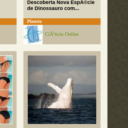
Descoberta Nova EspÃ©cie
de Dinossauro com...
Planeta
CiÃªncia Online