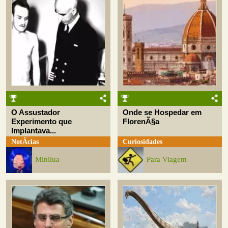
O Assustador
Onde se Hospedar em
Experimento que
FlorenÃ§a
Implantava...
NotÃ­cias
Curiosidades
Minilua
Para Viagem