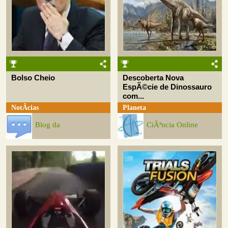
Bolso Cheio
Descoberta Nova
EspÃ©cie de Dinossauro
com...
NotÃ­cias
Planeta
Blog da
CiÃªncia Online