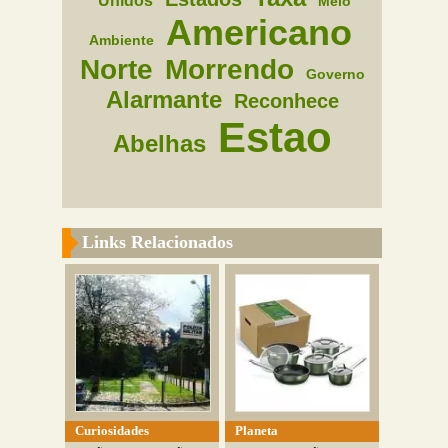
Unidos
Meio
Americano
Ambiente
Norte
Morrendo
Governo
Alarmante
Reconhece
Estao
Abelhas
Links Relacionados
Curiosidades
Planeta