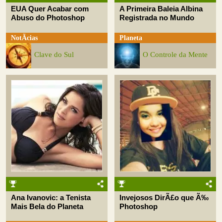
EUA Quer Acabar com
A Primeira Baleia Albina
Abuso do Photoshop
Registrada no Mundo
NotÃ­cias
Planeta
Clave do Sul
O Controle da Mente
Ana Ivanovic: a Tenista
Invejosos DirÃ£o que Ã‰
Mais Bela do Planeta
Photoshop