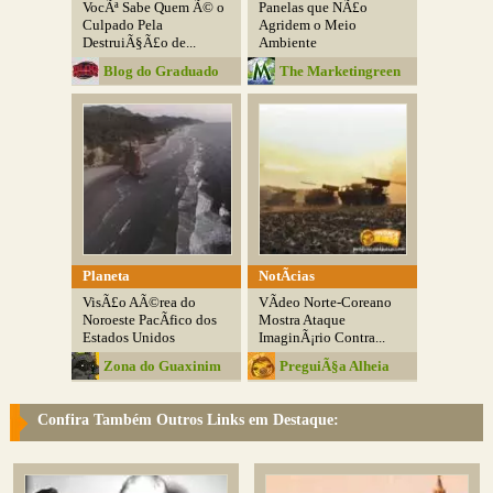
VocÃª Sabe Quem Ã© o
Panelas que NÃ£o
Culpado Pela
Agridem o Meio
DestruiÃ§Ã£o de...
Ambiente
Blog do Graduado
The Marketingreen
Planeta
NotÃ­cias
VisÃ£o AÃ©rea do
VÃ­deo Norte-Coreano
Noroeste PacÃ­fico dos
Mostra Ataque
Estados Unidos
ImaginÃ¡rio Contra...
Zona do Guaxinim
PreguiÃ§a Alheia
Confira Também Outros Links em Destaque: