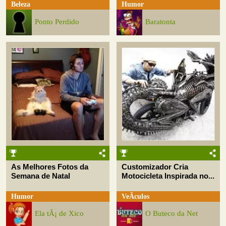
Beleza
Humor
Ponto Perdido
Baratonta
As Melhores Fotos da
Customizador Cria
Semana de Natal
Motocicleta Inspirada no...
Humor
VeÃ­culos
Ela tÃ¡ de Xico
O Buteco da Net