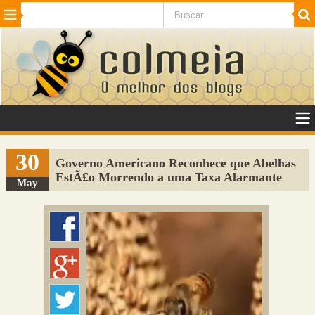
Beleza
Cinema e TV
Curiosidades
Esportes
Humor
Internet
Jogos
NotÃ­cias
Planeta
SaÃºde
Tecnologia
VeÃ­culos
Adulto
Sugerir Link
30
Governo Americano Reconhece que Abelhas
EstÃ£o Morrendo a uma Taxa Alarmante
Adicionar Blog
May
Colmeia Exchange
Perguntas Frequentes
Sobre
Contato