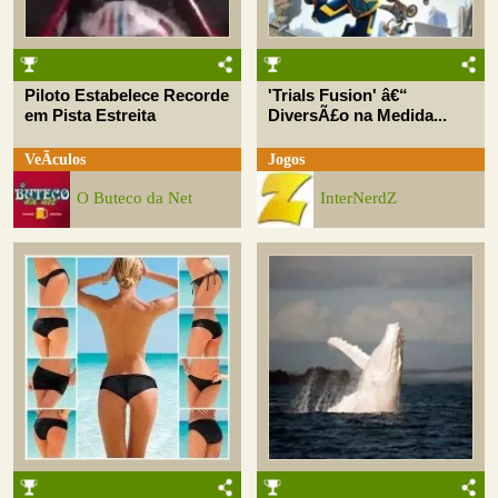
Piloto Estabelece Recorde
'Trials Fusion' â€“
em Pista Estreita
DiversÃ£o na Medida...
VeÃ­culos
Jogos
O Buteco da Net
InterNerdZ