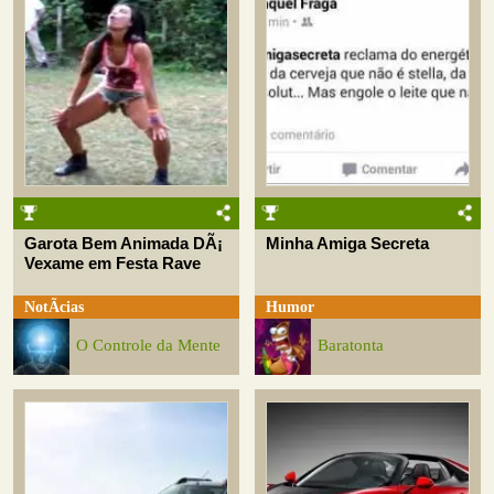
Garota Bem Animada DÃ¡
Minha Amiga Secreta
Vexame em Festa Rave
NotÃ­cias
Humor
O Controle da Mente
Baratonta