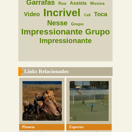
Garrafas
Assista
Rua
Musica
Incrivel
Video
Toca
Call
Nesse
Grupo
Impressionante Grupo
Impressionante
Links Relacionados
Planeta
Esportes