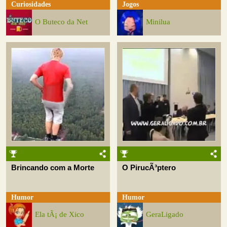
Curiosidades
Jogos
O Buteco da Net
Minilua
Brincando com a Morte
O PirucÃ³ptero
Humor
Humor
Ela tÃ¡ de Xico
GeraLigado