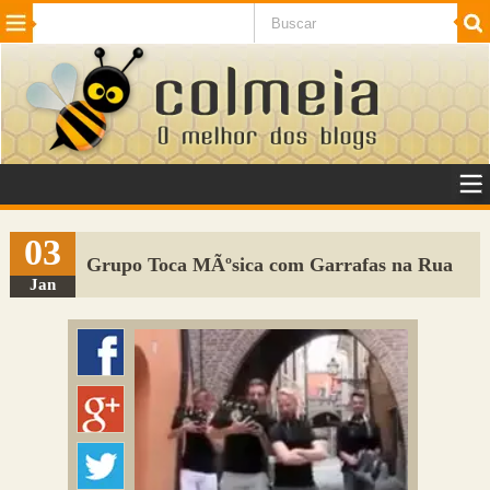
Beleza
Cinema e TV
Curiosidades
Esportes
Humor
Internet
Jogos
NotÃ­cias
Planeta
SaÃºde
Tecnologia
VeÃ­culos
Adulto
Sugerir Link
03
Grupo Toca MÃºsica com Garrafas na Rua
Adicionar Blog
Jan
Colmeia Exchange
Perguntas Frequentes
Sobre
Contato