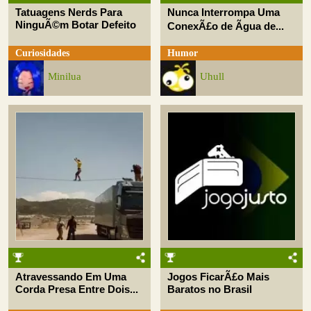
Tatuagens Nerds Para
Nunca Interrompa Uma
NinguÃ©m Botar Defeito
ConexÃ£o de Ãgua de...
Curiosidades
Humor
Minilua
Uhull
Atravessando Em Uma
Jogos FicarÃ£o Mais
Corda Presa Entre Dois...
Baratos no Brasil