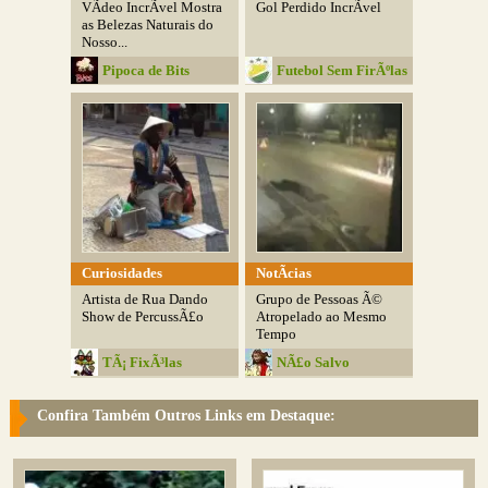
VÃ­deo IncrÃ­vel Mostra
Gol Perdido IncrÃ­vel
as Belezas Naturais do
Nosso...
Pipoca de Bits
Futebol Sem FirÃºlas
Curiosidades
NotÃ­cias
Artista de Rua Dando
Grupo de Pessoas Ã©
Show de PercussÃ£o
Atropelado ao Mesmo
Tempo
TÃ¡ FixÃ³las
NÃ£o Salvo
Confira Também Outros Links em Destaque: