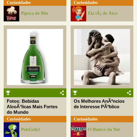
Curiosidades
Curiosidades
Pipoca de Bits
Ela tÃ¡ de Xico
Fotos: Bebidas
Os Melhores AnÃºncios
AlcoÃ³licas Mais Fortes
de Interesse PÃºblico
do Mundo
Curiosidades
Curiosidades
PutsGrilo!
O Buteco da Net