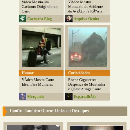
Video Mostra um
VÃ­deo Mostra
Cachorro Dirigindo um
Momento de Acidente
Carro
de AviÃ£o na RÃºssia
Cachorro Blog
Arquivo Oculto
Humor
Curiosidades
VÃ­deo Mostra Carro
Rocha Gigantesca
Ideal Para Mulheres
Despenca de Montanha
e Quase Atinge Carro
Morganho
EspartalhÃ£o
Confira Também Outros Links em Destaque: