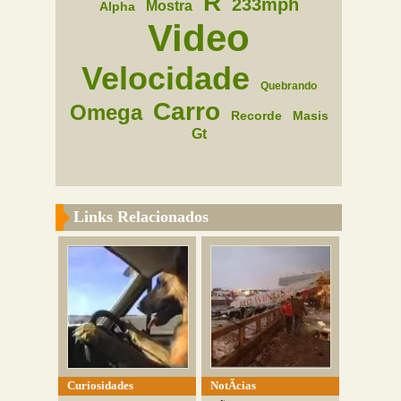
R
233mph
Mostra
Alpha
Video
Velocidade
Quebrando
Carro
Omega
Recorde
Masis
Gt
Links Relacionados
Curiosidades
NotÃ­cias