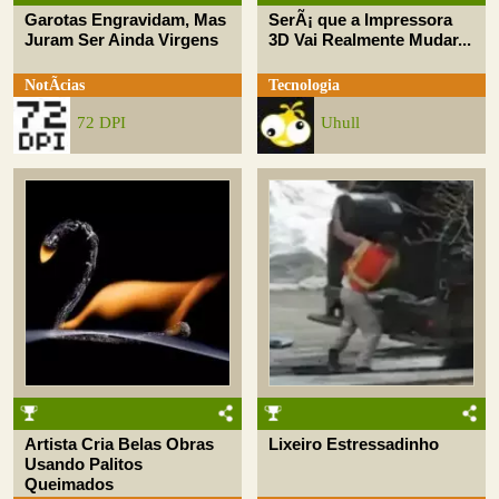
Garotas Engravidam, Mas
SerÃ¡ que a Impressora
Juram Ser Ainda Virgens
3D Vai Realmente Mudar...
NotÃ­cias
Tecnologia
72 DPI
Uhull
Artista Cria Belas Obras
Lixeiro Estressadinho
Usando Palitos
Queimados