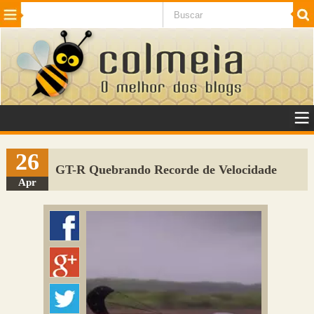
Beleza
Cinema e TV
Curiosidades
Esportes
Humor
Internet
Jogos
NotÃ­cias
Planeta
SaÃºde
Tecnologia
VeÃ­culos
Adulto
Sugerir Link
26
GT-R Quebrando Recorde de Velocidade
Adicionar Blog
Apr
Colmeia Exchange
Perguntas Frequentes
Sobre
Contato