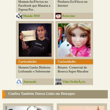
Homem AnÃºnciou no
Produtos ExÃ³ticos na
Facebook que Mataria a
Internet
Esposa Por...
Mundo MSF
Reticente
Curiosidades
Curiosidades
Homem Ganha Dinheiro
Bizarro: Comercial de
Leiloando o Sobrenome
Boneca Super Macabra
Antenado
Vida OrdinÃ¡ria
Confira Também Outros Links em Destaque: