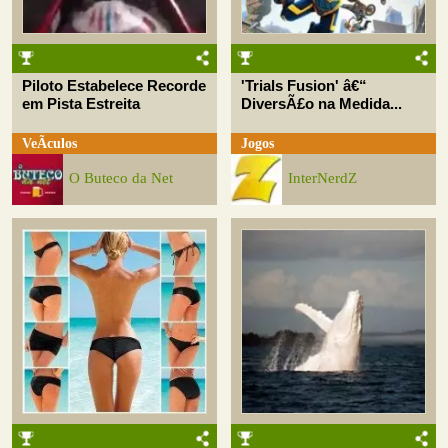
Piloto Estabelece Recorde
'Trials Fusion' â€“
em Pista Estreita
DiversÃ£o na Medida...
VeÃ­culos
Jogos
O Buteco da Net
InterNerdZ