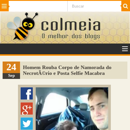
Beleza
Cinema e TV
Curiosidades
Esportes
Humor
Internet
Jogos
NotÃ­cias
Planeta
SaÃºde
Tecnologia
VeÃ­culos
Adulto
Sugerir Link
24
Homem Rouba Corpo de Namorada do
NecrotÃ©rio e Posta Selfie Macabra
Adicionar Blog
Sep
Colmeia Exchange
Perguntas Frequentes
Sobre
Contato