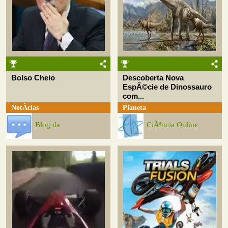
Bolso Cheio
Descoberta Nova
EspÃ©cie de Dinossauro
com...
NotÃ­cias
Planeta
Blog da
CiÃªncia Online