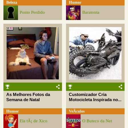
Beleza
Humor
Ponto Perdido
Baratonta
As Melhores Fotos da
Customizador Cria
Semana de Natal
Motocicleta Inspirada no...
Humor
VeÃ­culos
Ela tÃ¡ de Xico
O Buteco da Net