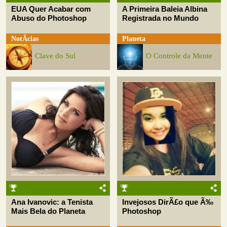
EUA Quer Acabar com
A Primeira Baleia Albina
Abuso do Photoshop
Registrada no Mundo
NotÃ­cias
Planeta
Clave do Sul
O Controle da Mente
Ana Ivanovic: a Tenista
Invejosos DirÃ£o que Ã‰
Mais Bela do Planeta
Photoshop