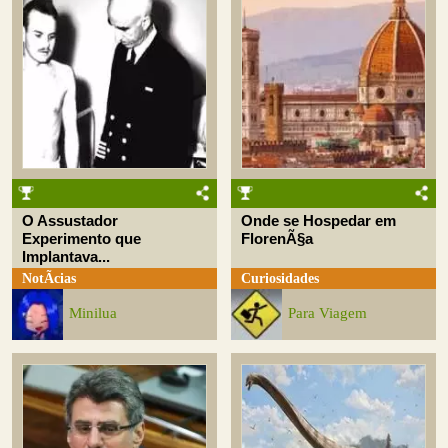
O Assustador
Onde se Hospedar em
Experimento que
FlorenÃ§a
Implantava...
NotÃ­cias
Curiosidades
Minilua
Para Viagem