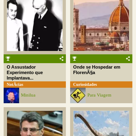
O Assustador
Onde se Hospedar em
Experimento que
FlorenÃ§a
Implantava...
NotÃ­cias
Curiosidades
Minilua
Para Viagem