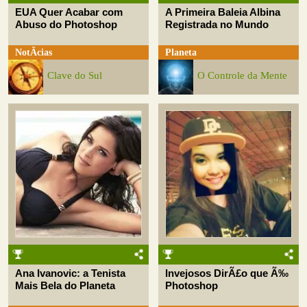
EUA Quer Acabar com
A Primeira Baleia Albina
Abuso do Photoshop
Registrada no Mundo
NotÃ­cias
Planeta
Clave do Sul
O Controle da Mente
Ana Ivanovic: a Tenista
Invejosos DirÃ£o que Ã‰
Mais Bela do Planeta
Photoshop