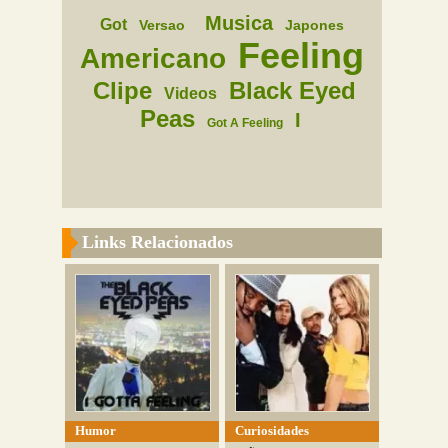
Musica
Got
Versao
Japones
Feeling
Americano
Clipe
Black Eyed
Videos
Peas
I
Got A Feeling
Links Relacionados
Humor
Curiosidades