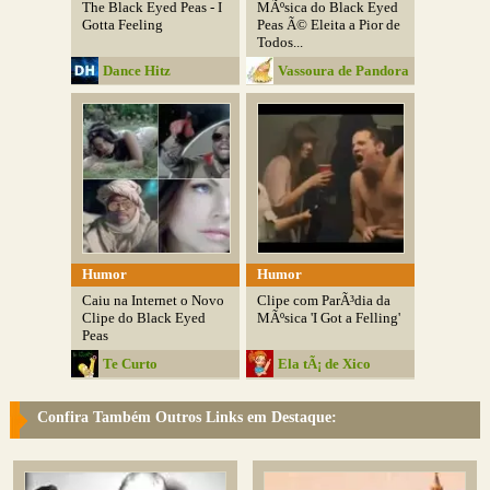
The Black Eyed Peas - I
MÃºsica do Black Eyed
Gotta Feeling
Peas Ã© Eleita a Pior de
Todos...
Dance Hitz
Vassoura de Pandora
Humor
Humor
Caiu na Internet o Novo
Clipe com ParÃ³dia da
Clipe do Black Eyed
MÃºsica 'I Got a Felling'
Peas
Te Curto
Ela tÃ¡ de Xico
Confira Também Outros Links em Destaque: