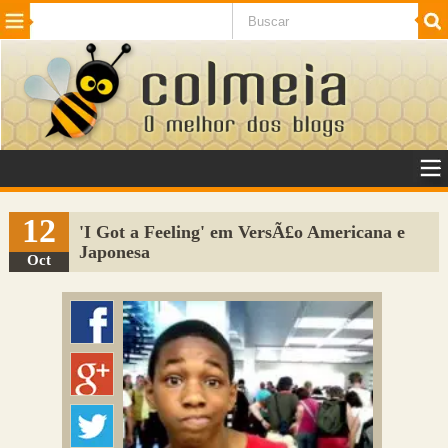
Beleza
Cinema e TV
Curiosidades
Esportes
Humor
Internet
Jogos
NotÃ­cias
Planeta
SaÃºde
Tecnologia
VeÃ­culos
Adulto
Sugerir Link
12
'I Got a Feeling' em VersÃ£o Americana e
Japonesa
Adicionar Blog
Oct
Colmeia Exchange
Perguntas Frequentes
Sobre
Contato