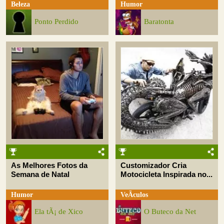
Beleza
Humor
Ponto Perdido
Baratonta
As Melhores Fotos da
Customizador Cria
Semana de Natal
Motocicleta Inspirada no...
Humor
VeÃ­culos
Ela tÃ¡ de Xico
O Buteco da Net