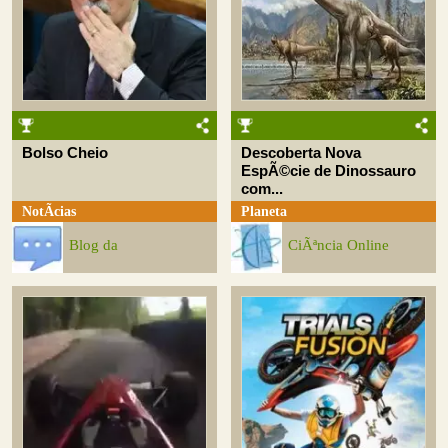
Bolso Cheio
Descoberta Nova
EspÃ©cie de Dinossauro
com...
NotÃ­cias
Planeta
Blog da
CiÃªncia Online